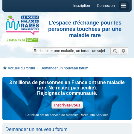
Inscription
Connexion
L'espace d'échange pour les
personnes touchées par une
maladie rare
Reche
Re
Accueil du forum
Demander un nouveau forum
3 millions de personnes en France ont une maladie
rare. Ne restez pas seul(e).
Rejoignez la communauté.
Inscrivez-vous
Ce forum est un service de Maladies Rares Info Services
Demander un nouveau forum