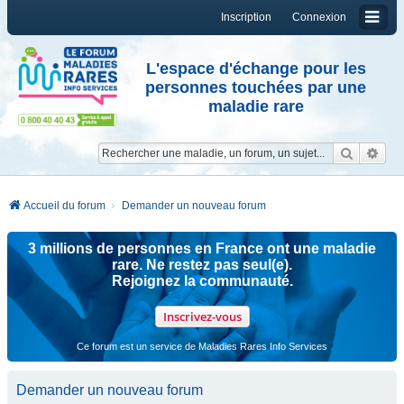
Inscription
Connexion
L'espace d'échange pour les
personnes touchées par une
maladie rare
Reche
Re
Accueil du forum
Demander un nouveau forum
3 millions de personnes en France ont une maladie
rare. Ne restez pas seul(e).
Rejoignez la communauté.
Inscrivez-vous
Ce forum est un service de Maladies Rares Info Services
Demander un nouveau forum