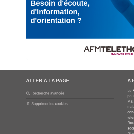
Besoin d'écoute,
d'information,
d'orientation ?
ALLER À LA PAGE
A 
Le 
Recherche avancée
pou
Mala
Supprimer les cookies
mal
con
tél
Rar
soci
Plus