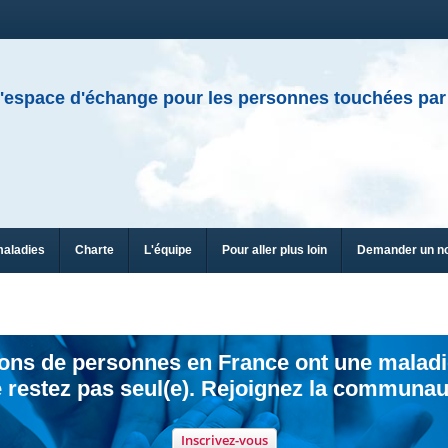
'espace d'échange pour les personnes touchées par
maladies
Charte
L'équipe
Pour aller plus loin
Demander un n
ions de personnes en France ont une maladi
 restez pas seul(e). Rejoignez la communau
Inscrivez-vous