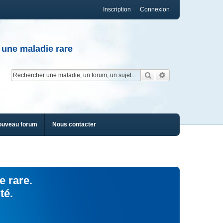
Inscription
Connexion
 une maladie rare
Rechercher
Recherche av
ouveau forum
Nous contacter
e rare.
té.