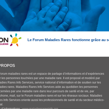
Le Forum Maladies Rares fonctionne grâce au s
PROPOS
Forum maladies rares est un espace de partage d’informations et d’expériences
r les personnes touchées par une maladie rare. Il est proposé et modéré par
dies Rares Info Services, service national d’information et de soutien sur les
adies rares. Maladies Rares Info Services aide au quotidien les personnes
cernées par une maladie rare dans leur parcours de santé et de vie, par
éphone, mail, sur le Forum maladies rares et sur les réseaux sociaux. Maladies
es Info Services oriente aussi les professionnels de santé et du secteur médico-
al.
 d’informations :
www.maladiesraresinfo.org