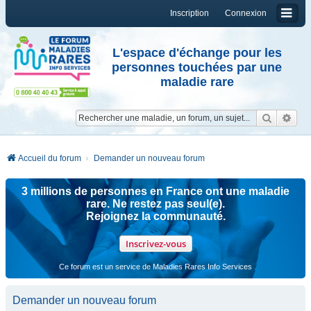
Inscription
Connexion
L'espace d'échange pour les
personnes touchées par une
maladie rare
Reche
Re
Accueil du forum
Demander un nouveau forum
3 millions de personnes en France ont une maladie
rare. Ne restez pas seul(e).
Rejoignez la communauté.
Inscrivez-vous
Ce forum est un service de Maladies Rares Info Services
Demander un nouveau forum