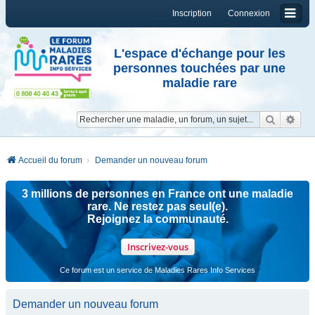
Inscription
Connexion
L'espace d'échange pour les
personnes touchées par une
maladie rare
Reche
Re
Accueil du forum
Demander un nouveau forum
3 millions de personnes en France ont une maladie
rare. Ne restez pas seul(e).
Rejoignez la communauté.
Inscrivez-vous
Ce forum est un service de Maladies Rares Info Services
Demander un nouveau forum