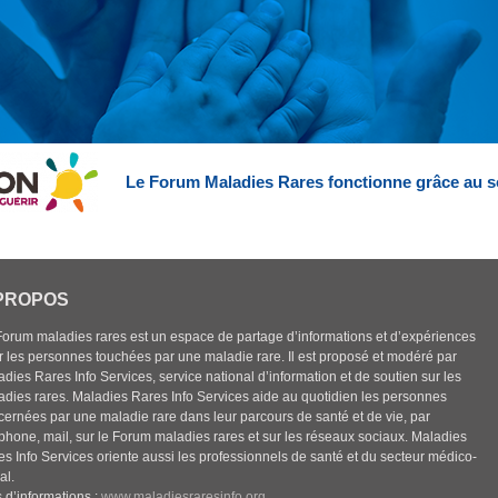
Le Forum Maladies Rares fonctionne grâce au s
PROPOS
Forum maladies rares est un espace de partage d’informations et d’expériences
r les personnes touchées par une maladie rare. Il est proposé et modéré par
dies Rares Info Services, service national d’information et de soutien sur les
adies rares. Maladies Rares Info Services aide au quotidien les personnes
cernées par une maladie rare dans leur parcours de santé et de vie, par
éphone, mail, sur le Forum maladies rares et sur les réseaux sociaux. Maladies
es Info Services oriente aussi les professionnels de santé et du secteur médico-
al.
 d’informations :
www.maladiesraresinfo.org