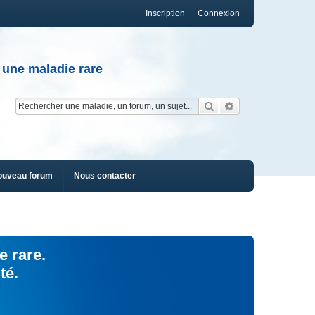
Inscription
Connexion
 une maladie rare
Rechercher
Recherche av
ouveau forum
Nous contacter
e rare.
té.