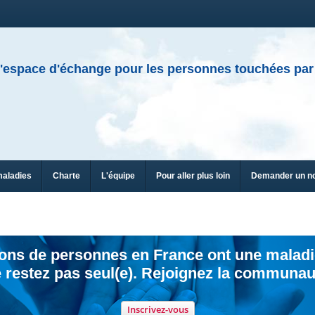
'espace d'échange pour les personnes touchées par
maladies
Charte
L'équipe
Pour aller plus loin
Demander un n
ions de personnes en France ont une maladi
 restez pas seul(e). Rejoignez la communau
Inscrivez-vous