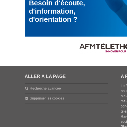
Besoin d'écoute,
d'information,
d'orientation ?
ALLER À LA PAGE
A 
Le 
Recherche avancée
pou
Mala
Supprimer les cookies
mal
con
tél
Rar
soci
Plus