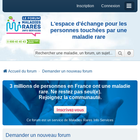
Inscription
Connexion
L'espace d'échange pour les
personnes touchées par une
maladie rare
Reche
Re
Accueil du forum
Demander un nouveau forum
3 millions de personnes en France ont une maladie
rare. Ne restez pas seul(e).
Rejoignez la communauté.
Inscrivez-vous
Ce forum est un service de Maladies Rares Info Services
Demander un nouveau forum