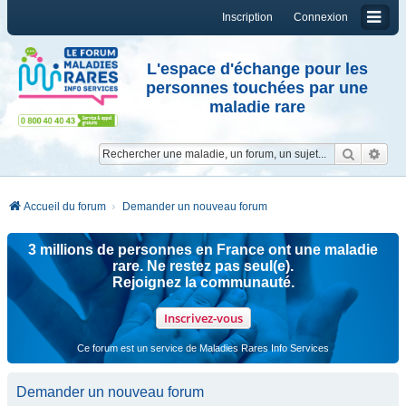
Inscription
Connexion
L'espace d'échange pour les
personnes touchées par une
maladie rare
Reche
Re
Accueil du forum
Demander un nouveau forum
3 millions de personnes en France ont une maladie
rare. Ne restez pas seul(e).
Rejoignez la communauté.
Inscrivez-vous
Ce forum est un service de Maladies Rares Info Services
Demander un nouveau forum