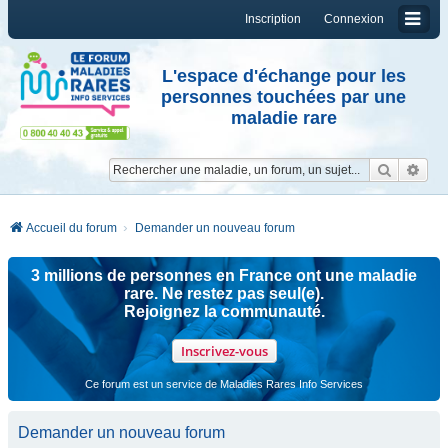
Inscription
Connexion
L'espace d'échange pour les
personnes touchées par une
maladie rare
Reche
Re
Accueil du forum
Demander un nouveau forum
3 millions de personnes en France ont une maladie
rare. Ne restez pas seul(e).
Rejoignez la communauté.
Inscrivez-vous
Ce forum est un service de Maladies Rares Info Services
Demander un nouveau forum