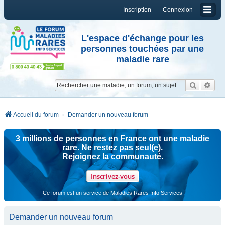
Inscription
Connexion
L'espace d'échange pour les
personnes touchées par une
maladie rare
Reche
Re
Accueil du forum
Demander un nouveau forum
3 millions de personnes en France ont une maladie
rare. Ne restez pas seul(e).
Rejoignez la communauté.
Inscrivez-vous
Ce forum est un service de Maladies Rares Info Services
Demander un nouveau forum