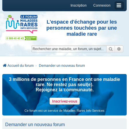
Inscription
Connexion
L'espace d'échange pour les
personnes touchées par une
maladie rare
Reche
Re
Accueil du forum
Demander un nouveau forum
3 millions de personnes en France ont une maladie
rare. Ne restez pas seul(e).
Rejoignez la communauté.
Inscrivez-vous
Ce forum est un service de Maladies Rares Info Services
Demander un nouveau forum