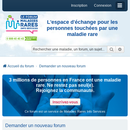
Inscription
Connexion
L'espace d'échange pour les
personnes touchées par une
maladie rare
Reche
Re
Accueil du forum
Demander un nouveau forum
3 millions de personnes en France ont une maladie
rare. Ne restez pas seul(e).
Rejoignez la communauté.
Inscrivez-vous
Ce forum est un service de Maladies Rares Info Services
Demander un nouveau forum