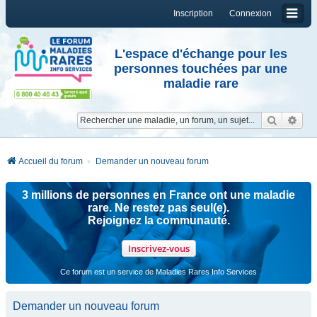
Inscription
Connexion
L'espace d'échange pour les
personnes touchées par une
maladie rare
Reche
Re
Accueil du forum
Demander un nouveau forum
3 millions de personnes en France ont une maladie
rare. Ne restez pas seul(e).
Rejoignez la communauté.
Inscrivez-vous
Ce forum est un service de Maladies Rares Info Services
Demander un nouveau forum