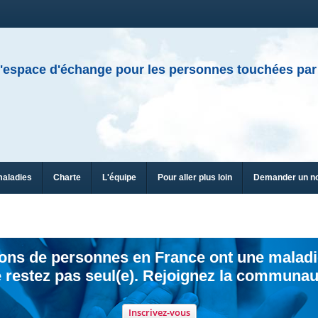
'espace d'échange pour les personnes touchées par
maladies
Charte
L'équipe
Pour aller plus loin
Demander un n
ions de personnes en France ont une maladi
 restez pas seul(e). Rejoignez la communau
Inscrivez-vous