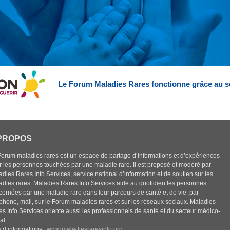
Le Forum Maladies Rares fonctionne grâce au s
PROPOS
Forum maladies rares est un espace de partage d’informations et d’expériences
r les personnes touchées par une maladie rare. Il est proposé et modéré par
dies Rares Info Services, service national d’information et de soutien sur les
adies rares. Maladies Rares Info Services aide au quotidien les personnes
cernées par une maladie rare dans leur parcours de santé et de vie, par
éphone, mail, sur le Forum maladies rares et sur les réseaux sociaux. Maladies
es Info Services oriente aussi les professionnels de santé et du secteur médico-
al.
 d’informations :
www.maladiesraresinfo.org