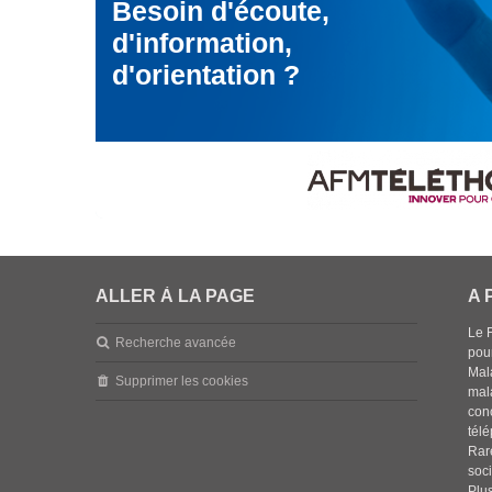
Besoin d'écoute,
d'information,
d'orientation ?
ALLER À LA PAGE
A 
Le 
Recherche avancée
pou
Mala
Supprimer les cookies
mal
con
tél
Rar
soci
Plus