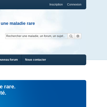
Inscription
Connexion
 une maladie rare
Rechercher
Recherche av
ouveau forum
Nous contacter
e rare.
té.