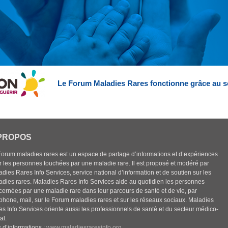
Le Forum Maladies Rares fonctionne grâce au s
PROPOS
Forum maladies rares est un espace de partage d’informations et d’expériences
r les personnes touchées par une maladie rare. Il est proposé et modéré par
dies Rares Info Services, service national d’information et de soutien sur les
adies rares. Maladies Rares Info Services aide au quotidien les personnes
cernées par une maladie rare dans leur parcours de santé et de vie, par
éphone, mail, sur le Forum maladies rares et sur les réseaux sociaux. Maladies
es Info Services oriente aussi les professionnels de santé et du secteur médico-
al.
 d’informations :
www.maladiesraresinfo.org