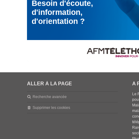
Besoin d'écoute,
d'information,
d'orientation ?
ALLER À LA PAGE
A 
Le 
Recherche avancée
pou
Mala
Supprimer les cookies
mal
con
tél
Rar
soci
Plus