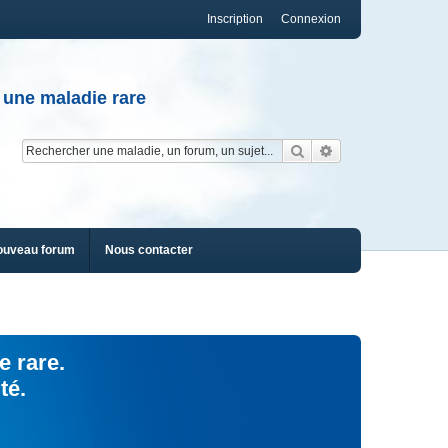
Inscription
Connexion
 une maladie rare
Rechercher
Recherche av
ouveau forum
Nous contacter
e rare.
té.