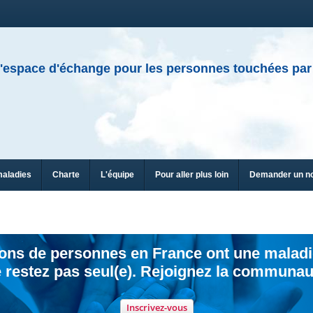
'espace d'échange pour les personnes touchées par
maladies
Charte
L'équipe
Pour aller plus loin
Demander un n
ions de personnes en France ont une maladi
 restez pas seul(e). Rejoignez la communau
Inscrivez-vous