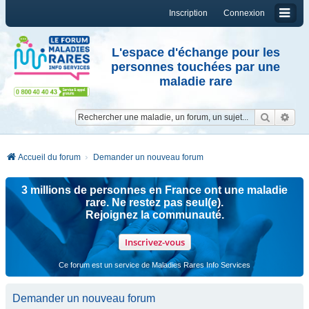
Inscription
Connexion
L'espace d'échange pour les
personnes touchées par une
maladie rare
Reche
Re
Accueil du forum
Demander un nouveau forum
3 millions de personnes en France ont une maladie
rare. Ne restez pas seul(e).
Rejoignez la communauté.
Inscrivez-vous
Ce forum est un service de Maladies Rares Info Services
Demander un nouveau forum