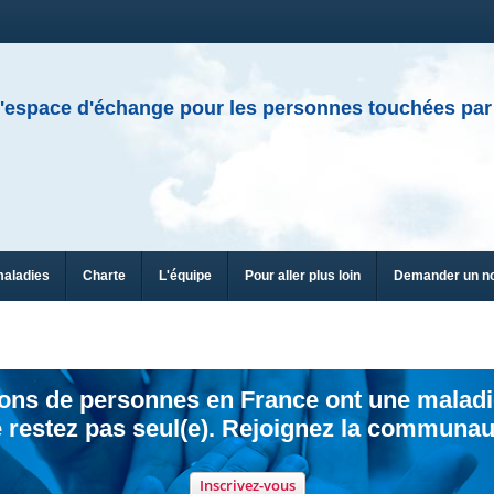
'espace d'échange pour les personnes touchées par
maladies
Charte
L'équipe
Pour aller plus loin
Demander un n
ions de personnes en France ont une maladi
 restez pas seul(e). Rejoignez la communau
Inscrivez-vous