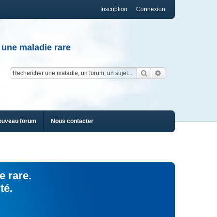
Inscription
Connexion
 une maladie rare
Rechercher
Recherche av
ouveau forum
Nous contacter
e rare.
té.