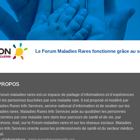
Le Forum Maladies Rares fonctionne grâce au s
PROPOS
Forum maladies rares est un espace de partage d’informations et d’expériences
r les personnes touchées par une maladie rare. Il est proposé et modéré par
dies Rares Info Services, service national d’information et de soutien sur les
adies rares. Maladies Rares Info Services aide au quotidien les personnes
cernées par une maladie rare dans leur parcours de santé et de vie, par
éphone, mail, sur le Forum maladies rares et sur les réseaux sociaux. Maladies
es Info Services oriente aussi les professionnels de santé et du secteur médico-
al.
 d’informations :
www.maladiesraresinfo.org