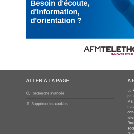
Besoin d'écoute,
d'information,
d'orientation ?
ALLER À LA PAGE
A 
Le 
Recherche avancée
pou
Mala
Supprimer les cookies
mal
con
tél
Rar
soci
Plus