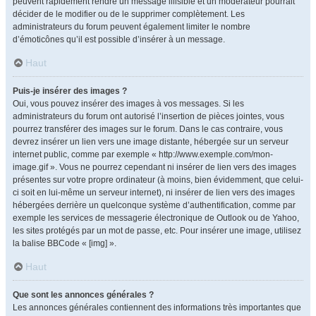
peuvent rapidement rendre un message illisible et un modérateur pourrait
décider de le modifier ou de le supprimer complètement. Les
administrateurs du forum peuvent également limiter le nombre
d’émoticônes qu’il est possible d’insérer à un message.
Haut
Puis-je insérer des images ?
Oui, vous pouvez insérer des images à vos messages. Si les
administrateurs du forum ont autorisé l’insertion de pièces jointes, vous
pourrez transférer des images sur le forum. Dans le cas contraire, vous
devrez insérer un lien vers une image distante, hébergée sur un serveur
internet public, comme par exemple « http://www.exemple.com/mon-
image.gif ». Vous ne pourrez cependant ni insérer de lien vers des images
présentes sur votre propre ordinateur (à moins, bien évidemment, que celui-
ci soit en lui-même un serveur internet), ni insérer de lien vers des images
hébergées derrière un quelconque système d’authentification, comme par
exemple les services de messagerie électronique de Outlook ou de Yahoo,
les sites protégés par un mot de passe, etc. Pour insérer une image, utilisez
la balise BBCode « [img] ».
Haut
Que sont les annonces générales ?
Les annonces générales contiennent des informations très importantes que