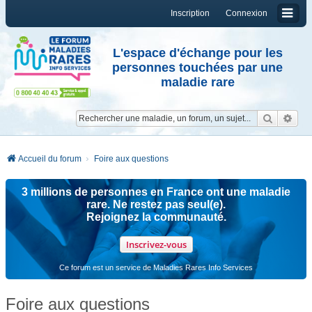
Inscription
Connexion
L'espace d'échange pour les
personnes touchées par une
maladie rare
Reche
Re
Accueil du forum
Foire aux questions
3 millions de personnes en France ont une maladie
rare. Ne restez pas seul(e).
Rejoignez la communauté.
Inscrivez-vous
Ce forum est un service de Maladies Rares Info Services
Foire aux questions