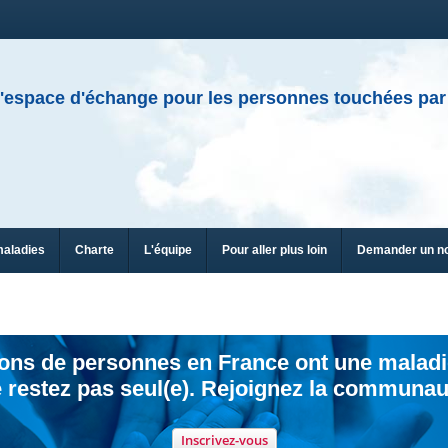
'espace d'échange pour les personnes touchées par
maladies
Charte
L'équipe
Pour aller plus loin
Demander un n
ions de personnes en France ont une maladi
 restez pas seul(e). Rejoignez la communau
Inscrivez-vous