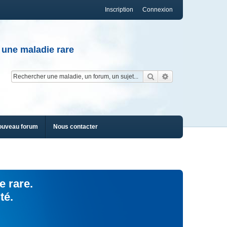
Inscription
Connexion
 une maladie rare
Rechercher
Recherche av
ouveau forum
Nous contacter
e rare.
té.