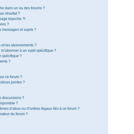
che dans un ou des forums ?
n résultat ?
page blanche ?!
res ?
 messages et sujets ?
is et les abonnements ?
 m’abonner à un sujet spécifique ?
 spécifique ?
ents ?
sur ce forum ?
ièces jointes ?
e discussions ?
disponible ?
lèmes d’abus ou d’ordres légaux liés à ce forum ?
rateur du forum ?