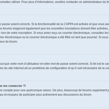
souhaitez utiliser. Pour plus d’informations, veuillez contacter un administrateur du f
de passe soient corrects. Si la fonctionnalité de la COPPA est activée et que vous a
ns forums exigeront également que les nouvelles inscriptions doivent être activées,
 lors de votre inscription. Si vous aviez reçu un courrier électronique, consultez le
électronique ou le courrier électronique a été filtré en tant que pourriel. Si vous
teur du forum.
t que votre nom d’utilisateur et votre mot de passe soient corrects. Si tel est le c
re du site internet ait un problème de configuration et qu’il soit nécessaire de la cor
lus me connecter ?!
tre compte pour une quelconque raison. De plus, beaucoup de forums suppriment pério
eau et essayez de participer plus activement aux discussions du forum.