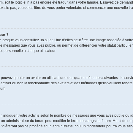
rum, soit le logiciel n’a pas encore été traduit dans votre langue. Essayez de demand
n’existe pas, vous êtes libre de vous porter volontaire et commencer une nouvelle tra
eur ?
r lorsque vous consultez un sujet. Une d’elles peut être une image associée à votr
de messages que vous avez publié, ou permet de différencier votre statut particulie
t personnelle à chaque utilisateur.
s pouvez ajouter un avatar en utilisant une des quatre méthodes suivantes : le servic
ctiver ou non la fonctionnalité des avatars et des méthodes qu’ils veuillent rendre 
rum.
r, indiquent votre activité selon le nombre de messages que vous avez publié ou ide
ul un administrateur du forum peut modifier le texte des rangs du forum. Merci de 
e toléreront pas ce procédé et un administrateur ou un modérateur pourra vous sa