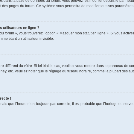
ckés dans la base de données du forum. Vous pouvez les modifier depuis le panneau de
aut des pages du forum. Ce système vous permettra de modifier tous vos paramètres 
 utilisateurs en ligne ?
du forum », vous trouverez l’option « Masquer mon statut en ligne ». Si vous activez
e étant un utilisateur invisible.
re différent du vôtre. Si tel était le cas, veuillez vous rendre dans le panneau de cont
, etc. Veuillez noter que le réglage du fuseau horaire, comme la plupart des autres
recte !
mais que l’heure n’est toujours pas correcte, il est probable que l’horloge du serveur