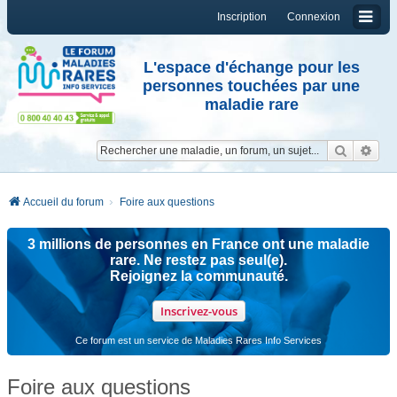
Inscription
Connexion
L'espace d'échange pour les
personnes touchées par une
maladie rare
Reche
Re
Accueil du forum
Foire aux questions
3 millions de personnes en France ont une maladie
rare. Ne restez pas seul(e).
Rejoignez la communauté.
Inscrivez-vous
Ce forum est un service de Maladies Rares Info Services
Foire aux questions