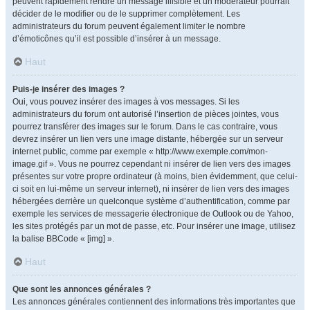
peuvent rapidement rendre un message illisible et un modérateur pourrait
décider de le modifier ou de le supprimer complètement. Les
administrateurs du forum peuvent également limiter le nombre
d’émoticônes qu’il est possible d’insérer à un message.
Haut
Puis-je insérer des images ?
Oui, vous pouvez insérer des images à vos messages. Si les
administrateurs du forum ont autorisé l’insertion de pièces jointes, vous
pourrez transférer des images sur le forum. Dans le cas contraire, vous
devrez insérer un lien vers une image distante, hébergée sur un serveur
internet public, comme par exemple « http://www.exemple.com/mon-
image.gif ». Vous ne pourrez cependant ni insérer de lien vers des images
présentes sur votre propre ordinateur (à moins, bien évidemment, que celui-
ci soit en lui-même un serveur internet), ni insérer de lien vers des images
hébergées derrière un quelconque système d’authentification, comme par
exemple les services de messagerie électronique de Outlook ou de Yahoo,
les sites protégés par un mot de passe, etc. Pour insérer une image, utilisez
la balise BBCode « [img] ».
Haut
Que sont les annonces générales ?
Les annonces générales contiennent des informations très importantes que