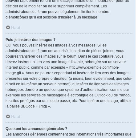
peuvent rapidement rendre un message illisible et un modérateur pourrait
décider de le modifier ou de le supprimer complètement. Les
administrateurs du forum peuvent également limiter le nombre
d’émoticônes qu’il est possible d’insérer à un message.
Haut
Puis-je insérer des images ?
Oui, vous pouvez insérer des images à vos messages. Si les
administrateurs du forum ont autorisé l’insertion de pièces jointes, vous
pourrez transférer des images sur le forum. Dans le cas contraire, vous
devrez insérer un lien vers une image distante, hébergée sur un serveur
internet public, comme par exemple « http://www.exemple.com/mon-
image.gif ». Vous ne pourrez cependant ni insérer de lien vers des images
présentes sur votre propre ordinateur (à moins, bien évidemment, que celui-
ci soit en lui-même un serveur internet), ni insérer de lien vers des images
hébergées derrière un quelconque système d’authentification, comme par
exemple les services de messagerie électronique de Outlook ou de Yahoo,
les sites protégés par un mot de passe, etc. Pour insérer une image, utilisez
la balise BBCode « [img] ».
Haut
Que sont les annonces générales ?
Les annonces générales contiennent des informations très importantes que