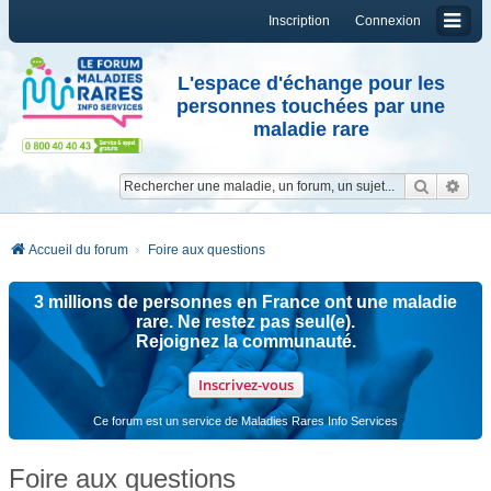
Inscription
Connexion
L'espace d'échange pour les
personnes touchées par une
maladie rare
Reche
Re
Accueil du forum
Foire aux questions
3 millions de personnes en France ont une maladie
rare. Ne restez pas seul(e).
Rejoignez la communauté.
Inscrivez-vous
Ce forum est un service de Maladies Rares Info Services
Foire aux questions