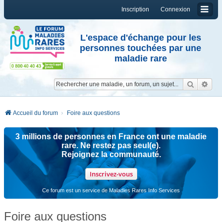
Inscription
Connexion
L'espace d'échange pour les
personnes touchées par une
maladie rare
Reche
Re
Accueil du forum
Foire aux questions
3 millions de personnes en France ont une maladie
rare. Ne restez pas seul(e).
Rejoignez la communauté.
Inscrivez-vous
Ce forum est un service de Maladies Rares Info Services
Foire aux questions