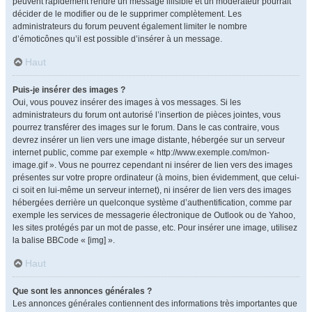
peuvent rapidement rendre un message illisible et un modérateur pourrait
décider de le modifier ou de le supprimer complètement. Les
administrateurs du forum peuvent également limiter le nombre
d’émoticônes qu’il est possible d’insérer à un message.
Haut
Puis-je insérer des images ?
Oui, vous pouvez insérer des images à vos messages. Si les
administrateurs du forum ont autorisé l’insertion de pièces jointes, vous
pourrez transférer des images sur le forum. Dans le cas contraire, vous
devrez insérer un lien vers une image distante, hébergée sur un serveur
internet public, comme par exemple « http://www.exemple.com/mon-
image.gif ». Vous ne pourrez cependant ni insérer de lien vers des images
présentes sur votre propre ordinateur (à moins, bien évidemment, que celui-
ci soit en lui-même un serveur internet), ni insérer de lien vers des images
hébergées derrière un quelconque système d’authentification, comme par
exemple les services de messagerie électronique de Outlook ou de Yahoo,
les sites protégés par un mot de passe, etc. Pour insérer une image, utilisez
la balise BBCode « [img] ».
Haut
Que sont les annonces générales ?
Les annonces générales contiennent des informations très importantes que