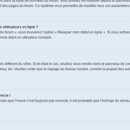
ckés dans la base de données du forum. Vous pouvez les modifier depuis le panneau de
aut des pages du forum. Ce système vous permettra de modifier tous vos paramètres 
 utilisateurs en ligne ?
du forum », vous trouverez l’option « Masquer mon statut en ligne ». Si vous activez
e étant un utilisateur invisible.
re différent du vôtre. Si tel était le cas, veuillez vous rendre dans le panneau de cont
, etc. Veuillez noter que le réglage du fuseau horaire, comme la plupart des autres
recte !
mais que l’heure n’est toujours pas correcte, il est probable que l’horloge du serveur