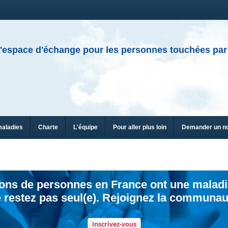
'espace d'échange pour les personnes touchées par
maladies
Charte
L'équipe
Pour aller plus loin
Demander un n
ions de personnes en France ont une maladi
 restez pas seul(e). Rejoignez la communau
Inscrivez-vous