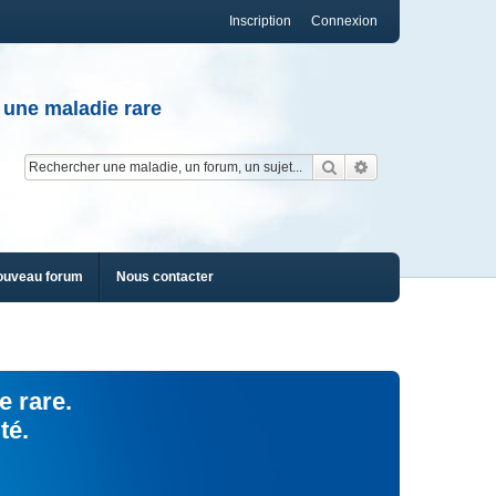
Inscription
Connexion
 une maladie rare
Rechercher
Recherche av
ouveau forum
Nous contacter
e rare.
té.