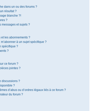
che dans un ou des forums ?
n résultat ?
page blanche ?!
res ?
 messages et sujets ?
is et les abonnements ?
 m’abonner à un sujet spécifique ?
 spécifique ?
ents ?
sur ce forum ?
ièces jointes ?
e discussions ?
disponible ?
lèmes d’abus ou d’ordres légaux liés à ce forum ?
rateur du forum ?