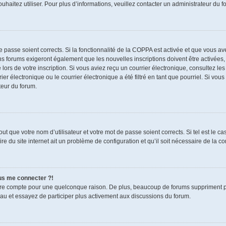
souhaitez utiliser. Pour plus d’informations, veuillez contacter un administrateur du f
de passe soient corrects. Si la fonctionnalité de la COPPA est activée et que vous a
ns forums exigeront également que les nouvelles inscriptions doivent être activées,
 lors de votre inscription. Si vous aviez reçu un courrier électronique, consultez le
électronique ou le courrier électronique a été filtré en tant que pourriel. Si vous
teur du forum.
t que votre nom d’utilisateur et votre mot de passe soient corrects. Si tel est le c
re du site internet ait un problème de configuration et qu’il soit nécessaire de la cor
lus me connecter ?!
tre compte pour une quelconque raison. De plus, beaucoup de forums suppriment pério
eau et essayez de participer plus activement aux discussions du forum.