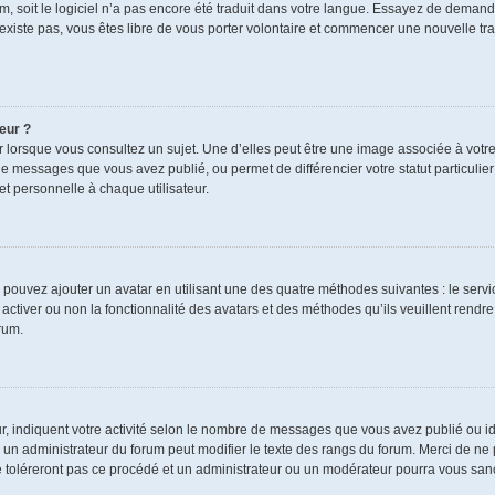
rum, soit le logiciel n’a pas encore été traduit dans votre langue. Essayez de demand
n’existe pas, vous êtes libre de vous porter volontaire et commencer une nouvelle tra
eur ?
r lorsque vous consultez un sujet. Une d’elles peut être une image associée à votr
de messages que vous avez publié, ou permet de différencier votre statut particulie
t personnelle à chaque utilisateur.
s pouvez ajouter un avatar en utilisant une des quatre méthodes suivantes : le servic
ctiver ou non la fonctionnalité des avatars et des méthodes qu’ils veuillent rendre 
rum.
r, indiquent votre activité selon le nombre de messages que vous avez publié ou ide
ul un administrateur du forum peut modifier le texte des rangs du forum. Merci de 
e toléreront pas ce procédé et un administrateur ou un modérateur pourra vous sa