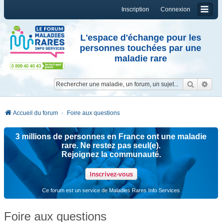
Inscription
Connexion
L'espace d'échange pour les
personnes touchées par une
maladie rare
Reche
Re
Accueil du forum
Foire aux questions
3 millions de personnes en France ont une maladie
rare. Ne restez pas seul(e).
Rejoignez la communauté.
Inscrivez-vous
Ce forum est un service de Maladies Rares Info Services
Foire aux questions