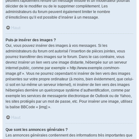
peuvent rapidement rendre un message illisible et un modérateur pourrait
décider de le modifier ou de le supprimer complètement. Les
administrateurs du forum peuvent également limiter le nombre
d’émoticônes qu’il est possible d’insérer à un message.
Haut
Puis-je insérer des images ?
Oui, vous pouvez insérer des images à vos messages. Si les
administrateurs du forum ont autorisé l’insertion de pièces jointes, vous
pourrez transférer des images sur le forum. Dans le cas contraire, vous
devrez insérer un lien vers une image distante, hébergée sur un serveur
internet public, comme par exemple « http://www.exemple.com/mon-
image.gif ». Vous ne pourrez cependant ni insérer de lien vers des images
présentes sur votre propre ordinateur (à moins, bien évidemment, que celui-
ci soit en lui-même un serveur internet), ni insérer de lien vers des images
hébergées derrière un quelconque système d’authentification, comme par
exemple les services de messagerie électronique de Outlook ou de Yahoo,
les sites protégés par un mot de passe, etc. Pour insérer une image, utilisez
la balise BBCode « [img] ».
Haut
Que sont les annonces générales ?
Les annonces générales contiennent des informations très importantes que