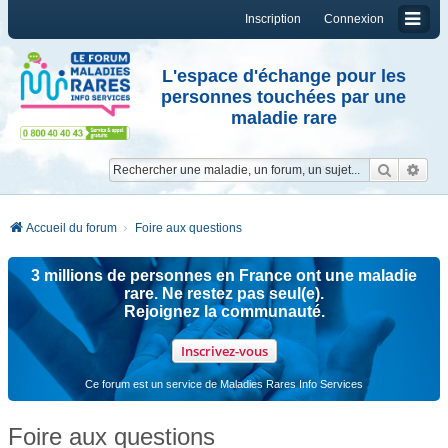
Inscription
Connexion
L'espace d'échange pour les
personnes touchées par une
maladie rare
Reche
Re
Accueil du forum
Foire aux questions
3 millions de personnes en France ont une maladie
rare. Ne restez pas seul(e).
Rejoignez la communauté.
Inscrivez-vous
Ce forum est un service de Maladies Rares Info Services
Foire aux questions