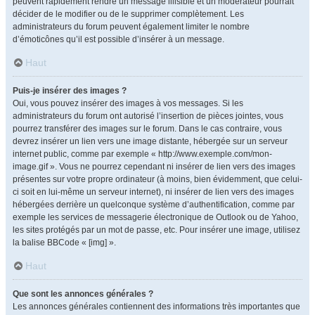
peuvent rapidement rendre un message illisible et un modérateur pourrait
décider de le modifier ou de le supprimer complètement. Les
administrateurs du forum peuvent également limiter le nombre
d’émoticônes qu’il est possible d’insérer à un message.
Haut
Puis-je insérer des images ?
Oui, vous pouvez insérer des images à vos messages. Si les
administrateurs du forum ont autorisé l’insertion de pièces jointes, vous
pourrez transférer des images sur le forum. Dans le cas contraire, vous
devrez insérer un lien vers une image distante, hébergée sur un serveur
internet public, comme par exemple « http://www.exemple.com/mon-
image.gif ». Vous ne pourrez cependant ni insérer de lien vers des images
présentes sur votre propre ordinateur (à moins, bien évidemment, que celui-
ci soit en lui-même un serveur internet), ni insérer de lien vers des images
hébergées derrière un quelconque système d’authentification, comme par
exemple les services de messagerie électronique de Outlook ou de Yahoo,
les sites protégés par un mot de passe, etc. Pour insérer une image, utilisez
la balise BBCode « [img] ».
Haut
Que sont les annonces générales ?
Les annonces générales contiennent des informations très importantes que