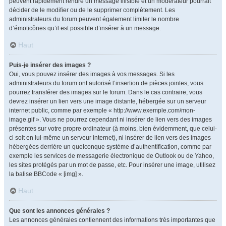
peuvent rapidement rendre un message illisible et un modérateur pourrait
décider de le modifier ou de le supprimer complètement. Les
administrateurs du forum peuvent également limiter le nombre
d’émoticônes qu’il est possible d’insérer à un message.
Haut
Puis-je insérer des images ?
Oui, vous pouvez insérer des images à vos messages. Si les
administrateurs du forum ont autorisé l’insertion de pièces jointes, vous
pourrez transférer des images sur le forum. Dans le cas contraire, vous
devrez insérer un lien vers une image distante, hébergée sur un serveur
internet public, comme par exemple « http://www.exemple.com/mon-
image.gif ». Vous ne pourrez cependant ni insérer de lien vers des images
présentes sur votre propre ordinateur (à moins, bien évidemment, que celui-
ci soit en lui-même un serveur internet), ni insérer de lien vers des images
hébergées derrière un quelconque système d’authentification, comme par
exemple les services de messagerie électronique de Outlook ou de Yahoo,
les sites protégés par un mot de passe, etc. Pour insérer une image, utilisez
la balise BBCode « [img] ».
Haut
Que sont les annonces générales ?
Les annonces générales contiennent des informations très importantes que