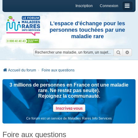
Inscription
Connexion
L'espace d'échange pour les
personnes touchées par une
maladie rare
Reche
Re
Accueil du forum
Foire aux questions
3 millions de personnes en France ont une maladie
rare. Ne restez pas seul(e).
Rejoignez la communauté.
Inscrivez-vous
Ce forum est un service de Maladies Rares Info Services
Foire aux questions