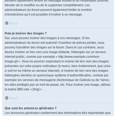
peuvent rapidement rendre un message illisible et un modérateur pourrait
décider de le modifier ou de le supprimer complètement. Les
administrateurs du forum peuvent également limiter le nombre
d’émoticônes qu’il est possible d’insérer à un message.
Haut
Puis-je insérer des images ?
Oui, vous pouvez insérer des images à vos messages. Si les
administrateurs du forum ont autorisé l’insertion de pièces jointes, vous
pourrez transférer des images sur le forum. Dans le cas contraire, vous
devrez insérer un lien vers une image distante, hébergée sur un serveur
internet public, comme par exemple « http://www.exemple.com/mon-
image.gif ». Vous ne pourrez cependant ni insérer de lien vers des images
présentes sur votre propre ordinateur (à moins, bien évidemment, que celui-
ci soit en lui-même un serveur internet), ni insérer de lien vers des images
hébergées derrière un quelconque système d’authentification, comme par
exemple les services de messagerie électronique de Outlook ou de Yahoo,
les sites protégés par un mot de passe, etc. Pour insérer une image, utilisez
la balise BBCode « [img] ».
Haut
Que sont les annonces générales ?
Les annonces générales contiennent des informations très importantes que