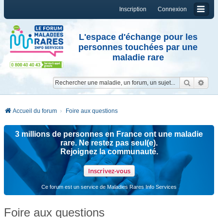
Inscription
Connexion
L'espace d'échange pour les
personnes touchées par une
maladie rare
Reche
Re
Accueil du forum
Foire aux questions
3 millions de personnes en France ont une maladie
rare. Ne restez pas seul(e).
Rejoignez la communauté.
Inscrivez-vous
Ce forum est un service de Maladies Rares Info Services
Foire aux questions