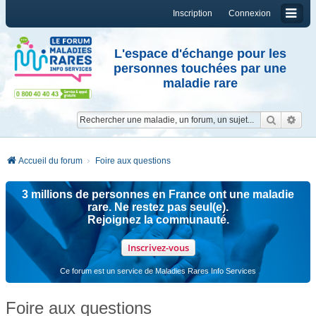
Inscription
Connexion
L'espace d'échange pour les
personnes touchées par une
maladie rare
Reche
Re
Accueil du forum
Foire aux questions
3 millions de personnes en France ont une maladie
rare. Ne restez pas seul(e).
Rejoignez la communauté.
Inscrivez-vous
Ce forum est un service de Maladies Rares Info Services
Foire aux questions