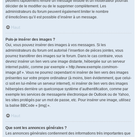
peuvent rapidement rendre un message illisible et un modérateur pourrait
décider de le modifier ou de le supprimer complètement. Les
administrateurs du forum peuvent également limiter le nombre
d’émoticônes qu’il est possible d’insérer à un message.
Haut
Puis-je insérer des images ?
Oui, vous pouvez insérer des images à vos messages. Si les
administrateurs du forum ont autorisé l’insertion de pièces jointes, vous
pourrez transférer des images sur le forum. Dans le cas contraire, vous
devrez insérer un lien vers une image distante, hébergée sur un serveur
internet public, comme par exemple « http://www.exemple.com/mon-
image.gif ». Vous ne pourrez cependant ni insérer de lien vers des images
présentes sur votre propre ordinateur (à moins, bien évidemment, que celui-
ci soit en lui-même un serveur internet), ni insérer de lien vers des images
hébergées derrière un quelconque système d’authentification, comme par
exemple les services de messagerie électronique de Outlook ou de Yahoo,
les sites protégés par un mot de passe, etc. Pour insérer une image, utilisez
la balise BBCode « [img] ».
Haut
Que sont les annonces générales ?
Les annonces générales contiennent des informations très importantes que