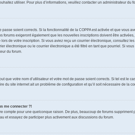
souhaitez utiliser. Pour plus d’informations, veuillez contacter un administrateur du f
de passe soient corrects. Si la fonctionnalité de la COPPA est activée et que vous a
ns forums exigeront également que les nouvelles inscriptions doivent être activées,
 lors de votre inscription. Si vous aviez reçu un courrier électronique, consultez le
électronique ou le courrier électronique a été filtré en tant que pourriel. Si vous
teur du forum.
t que votre nom d’utilisateur et votre mot de passe soient corrects. Si tel est le c
re du site internet ait un problème de configuration et qu’il soit nécessaire de la cor
lus me connecter ?!
tre compte pour une quelconque raison. De plus, beaucoup de forums suppriment pério
eau et essayez de participer plus activement aux discussions du forum.