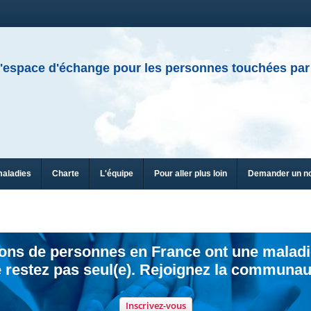
'espace d'échange pour les personnes touchées par
maladies
Charte
L'équipe
Pour aller plus loin
Demander un n
ions de personnes en France ont une maladi
 restez pas seul(e). Rejoignez la communau
Inscrivez-vous