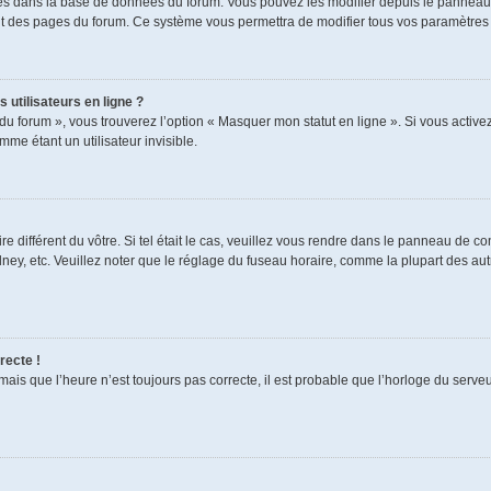
ckés dans la base de données du forum. Vous pouvez les modifier depuis le panneau de
aut des pages du forum. Ce système vous permettra de modifier tous vos paramètres 
 utilisateurs en ligne ?
du forum », vous trouverez l’option « Masquer mon statut en ligne ». Si vous activez
e étant un utilisateur invisible.
re différent du vôtre. Si tel était le cas, veuillez vous rendre dans le panneau de cont
, etc. Veuillez noter que le réglage du fuseau horaire, comme la plupart des autres
recte !
mais que l’heure n’est toujours pas correcte, il est probable que l’horloge du serveur