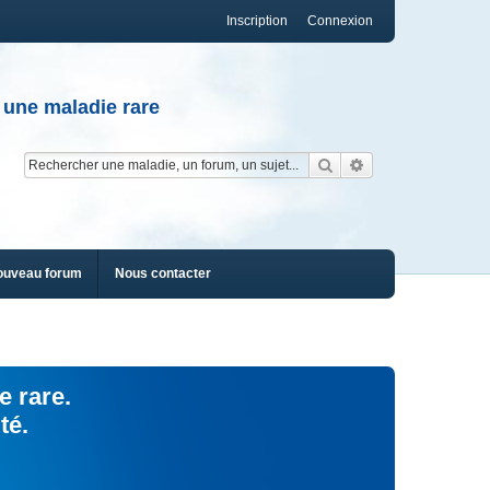
Inscription
Connexion
 une maladie rare
Rechercher
Recherche av
ouveau forum
Nous contacter
e rare.
té.