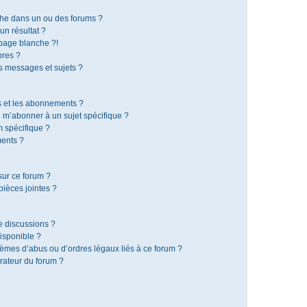
che dans un ou des forums ?
n résultat ?
page blanche ?!
res ?
 messages et sujets ?
is et les abonnements ?
 m’abonner à un sujet spécifique ?
 spécifique ?
ents ?
sur ce forum ?
ièces jointes ?
e discussions ?
disponible ?
lèmes d’abus ou d’ordres légaux liés à ce forum ?
rateur du forum ?