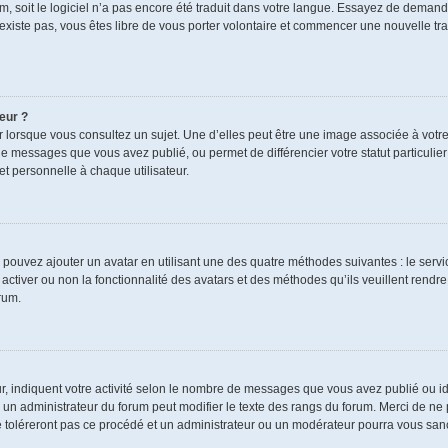
rum, soit le logiciel n’a pas encore été traduit dans votre langue. Essayez de demand
n’existe pas, vous êtes libre de vous porter volontaire et commencer une nouvelle tra
eur ?
r lorsque vous consultez un sujet. Une d’elles peut être une image associée à votr
de messages que vous avez publié, ou permet de différencier votre statut particulie
t personnelle à chaque utilisateur.
s pouvez ajouter un avatar en utilisant une des quatre méthodes suivantes : le servic
ctiver ou non la fonctionnalité des avatars et des méthodes qu’ils veuillent rendre 
rum.
r, indiquent votre activité selon le nombre de messages que vous avez publié ou ide
ul un administrateur du forum peut modifier le texte des rangs du forum. Merci de 
e toléreront pas ce procédé et un administrateur ou un modérateur pourra vous sa