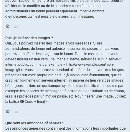
peuvent rapidement rendre un message illisible et un modérateur pourrait
décider de le modifier ou de le supprimer complètement. Les
administrateurs du forum peuvent également limiter le nombre
d’émoticônes qu’il est possible d’insérer à un message.
Haut
Puis-je insérer des images ?
Oui, vous pouvez insérer des images à vos messages. Si les
administrateurs du forum ont autorisé l’insertion de pièces jointes, vous
pourrez transférer des images sur le forum. Dans le cas contraire, vous
devrez insérer un lien vers une image distante, hébergée sur un serveur
internet public, comme par exemple « http://www.exemple.com/mon-
image.gif ». Vous ne pourrez cependant ni insérer de lien vers des images
présentes sur votre propre ordinateur (à moins, bien évidemment, que celui-
ci soit en lui-même un serveur internet), ni insérer de lien vers des images
hébergées derrière un quelconque système d’authentification, comme par
exemple les services de messagerie électronique de Outlook ou de Yahoo,
les sites protégés par un mot de passe, etc. Pour insérer une image, utilisez
la balise BBCode « [img] ».
Haut
Que sont les annonces générales ?
Les annonces générales contiennent des informations très importantes que