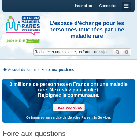
Inscription
Connexion
L'espace d'échange pour les
personnes touchées par une
maladie rare
Reche
Re
Accueil du forum
Foire aux questions
3 millions de personnes en France ont une maladie
rare. Ne restez pas seul(e).
Rejoignez la communauté.
Inscrivez-vous
Ce forum est un service de Maladies Rares Info Services
Foire aux questions