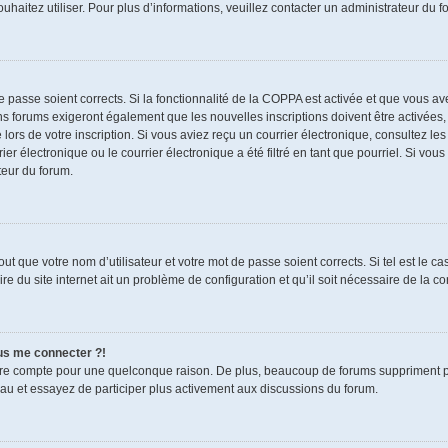
souhaitez utiliser. Pour plus d’informations, veuillez contacter un administrateur du f
de passe soient corrects. Si la fonctionnalité de la COPPA est activée et que vous a
ns forums exigeront également que les nouvelles inscriptions doivent être activées,
 lors de votre inscription. Si vous aviez reçu un courrier électronique, consultez le
électronique ou le courrier électronique a été filtré en tant que pourriel. Si vous
teur du forum.
t que votre nom d’utilisateur et votre mot de passe soient corrects. Si tel est le c
re du site internet ait un problème de configuration et qu’il soit nécessaire de la cor
lus me connecter ?!
tre compte pour une quelconque raison. De plus, beaucoup de forums suppriment pério
eau et essayez de participer plus activement aux discussions du forum.