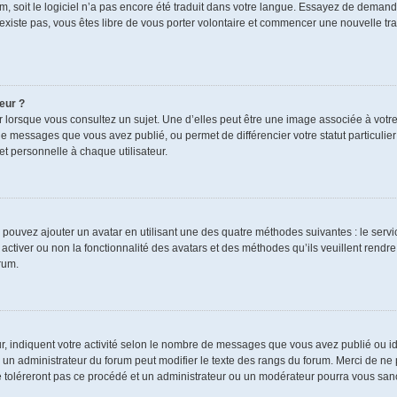
rum, soit le logiciel n’a pas encore été traduit dans votre langue. Essayez de demand
n’existe pas, vous êtes libre de vous porter volontaire et commencer une nouvelle tra
eur ?
r lorsque vous consultez un sujet. Une d’elles peut être une image associée à votr
de messages que vous avez publié, ou permet de différencier votre statut particulie
t personnelle à chaque utilisateur.
s pouvez ajouter un avatar en utilisant une des quatre méthodes suivantes : le servic
ctiver ou non la fonctionnalité des avatars et des méthodes qu’ils veuillent rendre 
rum.
r, indiquent votre activité selon le nombre de messages que vous avez publié ou ide
ul un administrateur du forum peut modifier le texte des rangs du forum. Merci de 
e toléreront pas ce procédé et un administrateur ou un modérateur pourra vous sa