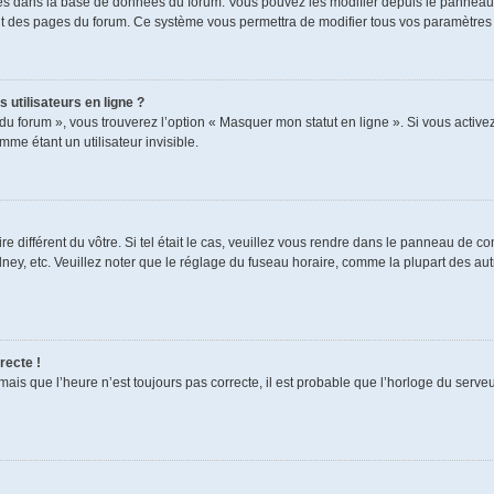
ckés dans la base de données du forum. Vous pouvez les modifier depuis le panneau de
aut des pages du forum. Ce système vous permettra de modifier tous vos paramètres 
 utilisateurs en ligne ?
du forum », vous trouverez l’option « Masquer mon statut en ligne ». Si vous activez
e étant un utilisateur invisible.
re différent du vôtre. Si tel était le cas, veuillez vous rendre dans le panneau de cont
, etc. Veuillez noter que le réglage du fuseau horaire, comme la plupart des autres
recte !
mais que l’heure n’est toujours pas correcte, il est probable que l’horloge du serveur