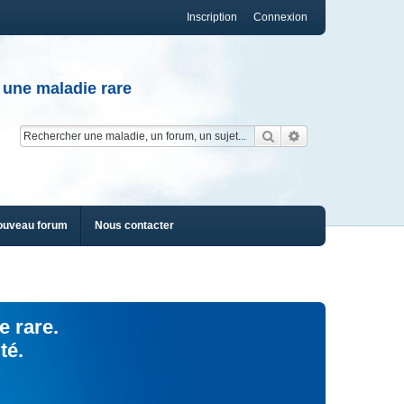
Inscription
Connexion
 une maladie rare
Rechercher
Recherche av
ouveau forum
Nous contacter
e rare.
té.