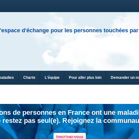
'espace d'échange pour les personnes touchées par
maladies
Charte
L'équipe
Pour aller plus loin
Demander un n
ions de personnes en France ont une maladi
 restez pas seul(e). Rejoignez la communau
Inscrivez-vous