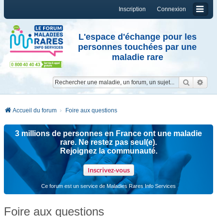
Inscription
Connexion
L'espace d'échange pour les
personnes touchées par une
maladie rare
Reche
Re
Accueil du forum
Foire aux questions
3 millions de personnes en France ont une maladie
rare. Ne restez pas seul(e).
Rejoignez la communauté.
Inscrivez-vous
Ce forum est un service de Maladies Rares Info Services
Foire aux questions