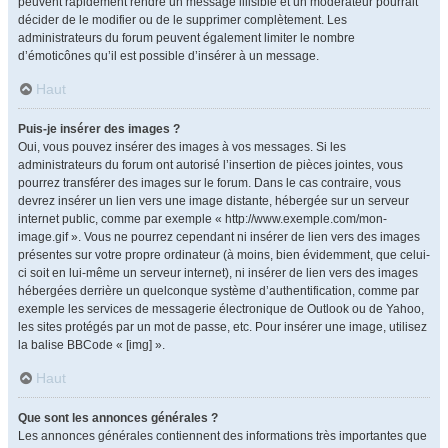
peuvent rapidement rendre un message illisible et un modérateur pourrait
décider de le modifier ou de le supprimer complètement. Les
administrateurs du forum peuvent également limiter le nombre
d’émoticônes qu’il est possible d’insérer à un message.
Haut
Puis-je insérer des images ?
Oui, vous pouvez insérer des images à vos messages. Si les
administrateurs du forum ont autorisé l’insertion de pièces jointes, vous
pourrez transférer des images sur le forum. Dans le cas contraire, vous
devrez insérer un lien vers une image distante, hébergée sur un serveur
internet public, comme par exemple « http://www.exemple.com/mon-
image.gif ». Vous ne pourrez cependant ni insérer de lien vers des images
présentes sur votre propre ordinateur (à moins, bien évidemment, que celui-
ci soit en lui-même un serveur internet), ni insérer de lien vers des images
hébergées derrière un quelconque système d’authentification, comme par
exemple les services de messagerie électronique de Outlook ou de Yahoo,
les sites protégés par un mot de passe, etc. Pour insérer une image, utilisez
la balise BBCode « [img] ».
Haut
Que sont les annonces générales ?
Les annonces générales contiennent des informations très importantes que