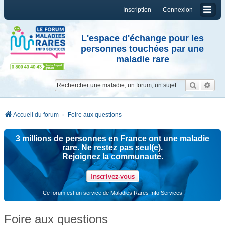
Inscription
Connexion
L'espace d'échange pour les
personnes touchées par une
maladie rare
Reche
Re
Accueil du forum
Foire aux questions
3 millions de personnes en France ont une maladie
rare. Ne restez pas seul(e).
Rejoignez la communauté.
Inscrivez-vous
Ce forum est un service de Maladies Rares Info Services
Foire aux questions