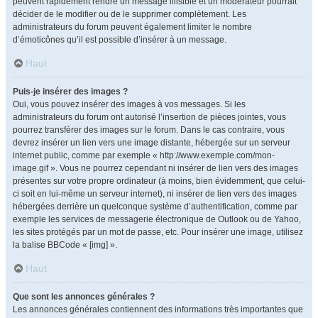
peuvent rapidement rendre un message illisible et un modérateur pourrait
décider de le modifier ou de le supprimer complètement. Les
administrateurs du forum peuvent également limiter le nombre
d’émoticônes qu’il est possible d’insérer à un message.
Haut
Puis-je insérer des images ?
Oui, vous pouvez insérer des images à vos messages. Si les
administrateurs du forum ont autorisé l’insertion de pièces jointes, vous
pourrez transférer des images sur le forum. Dans le cas contraire, vous
devrez insérer un lien vers une image distante, hébergée sur un serveur
internet public, comme par exemple « http://www.exemple.com/mon-
image.gif ». Vous ne pourrez cependant ni insérer de lien vers des images
présentes sur votre propre ordinateur (à moins, bien évidemment, que celui-
ci soit en lui-même un serveur internet), ni insérer de lien vers des images
hébergées derrière un quelconque système d’authentification, comme par
exemple les services de messagerie électronique de Outlook ou de Yahoo,
les sites protégés par un mot de passe, etc. Pour insérer une image, utilisez
la balise BBCode « [img] ».
Haut
Que sont les annonces générales ?
Les annonces générales contiennent des informations très importantes que