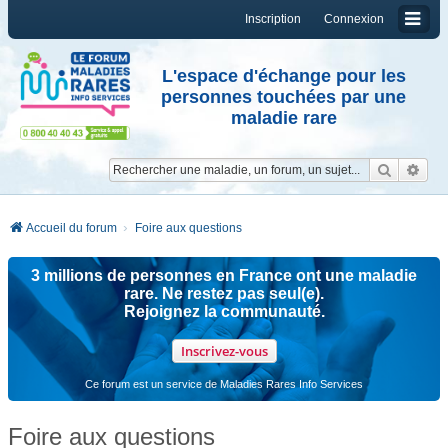
Inscription
Connexion
L'espace d'échange pour les
personnes touchées par une
maladie rare
Reche
Re
Accueil du forum
Foire aux questions
3 millions de personnes en France ont une maladie
rare. Ne restez pas seul(e).
Rejoignez la communauté.
Inscrivez-vous
Ce forum est un service de Maladies Rares Info Services
Foire aux questions