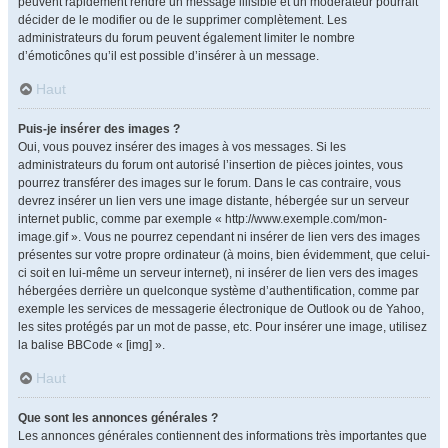
peuvent rapidement rendre un message illisible et un modérateur pourrait
décider de le modifier ou de le supprimer complètement. Les
administrateurs du forum peuvent également limiter le nombre
d’émoticônes qu’il est possible d’insérer à un message.
Haut
Puis-je insérer des images ?
Oui, vous pouvez insérer des images à vos messages. Si les
administrateurs du forum ont autorisé l’insertion de pièces jointes, vous
pourrez transférer des images sur le forum. Dans le cas contraire, vous
devrez insérer un lien vers une image distante, hébergée sur un serveur
internet public, comme par exemple « http://www.exemple.com/mon-
image.gif ». Vous ne pourrez cependant ni insérer de lien vers des images
présentes sur votre propre ordinateur (à moins, bien évidemment, que celui-
ci soit en lui-même un serveur internet), ni insérer de lien vers des images
hébergées derrière un quelconque système d’authentification, comme par
exemple les services de messagerie électronique de Outlook ou de Yahoo,
les sites protégés par un mot de passe, etc. Pour insérer une image, utilisez
la balise BBCode « [img] ».
Haut
Que sont les annonces générales ?
Les annonces générales contiennent des informations très importantes que