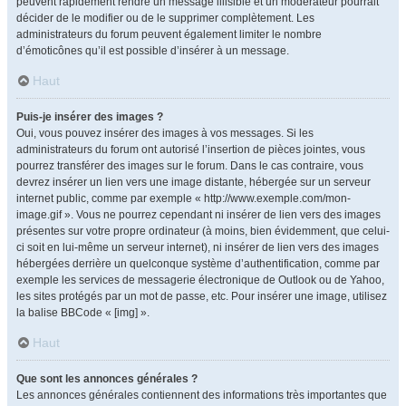
peuvent rapidement rendre un message illisible et un modérateur pourrait
décider de le modifier ou de le supprimer complètement. Les
administrateurs du forum peuvent également limiter le nombre
d’émoticônes qu’il est possible d’insérer à un message.
Haut
Puis-je insérer des images ?
Oui, vous pouvez insérer des images à vos messages. Si les
administrateurs du forum ont autorisé l’insertion de pièces jointes, vous
pourrez transférer des images sur le forum. Dans le cas contraire, vous
devrez insérer un lien vers une image distante, hébergée sur un serveur
internet public, comme par exemple « http://www.exemple.com/mon-
image.gif ». Vous ne pourrez cependant ni insérer de lien vers des images
présentes sur votre propre ordinateur (à moins, bien évidemment, que celui-
ci soit en lui-même un serveur internet), ni insérer de lien vers des images
hébergées derrière un quelconque système d’authentification, comme par
exemple les services de messagerie électronique de Outlook ou de Yahoo,
les sites protégés par un mot de passe, etc. Pour insérer une image, utilisez
la balise BBCode « [img] ».
Haut
Que sont les annonces générales ?
Les annonces générales contiennent des informations très importantes que