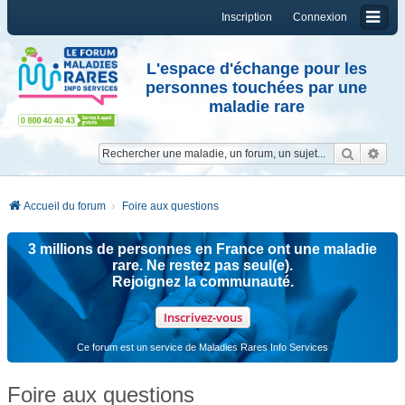
Inscription
Connexion
L'espace d'échange pour les
personnes touchées par une
maladie rare
Reche
Re
Accueil du forum
Foire aux questions
3 millions de personnes en France ont une maladie
rare. Ne restez pas seul(e).
Rejoignez la communauté.
Inscrivez-vous
Ce forum est un service de Maladies Rares Info Services
Foire aux questions