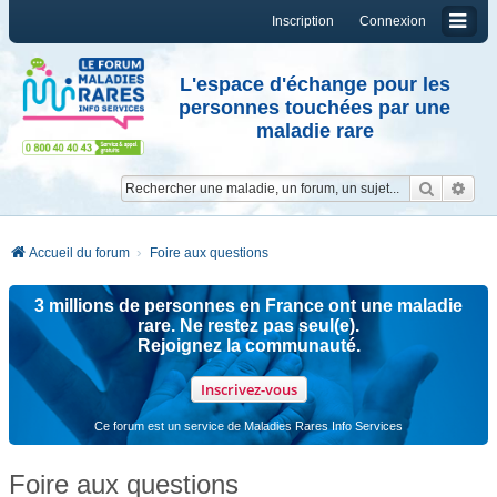
Inscription
Connexion
L'espace d'échange pour les
personnes touchées par une
maladie rare
Reche
Re
Accueil du forum
Foire aux questions
3 millions de personnes en France ont une maladie
rare. Ne restez pas seul(e).
Rejoignez la communauté.
Inscrivez-vous
Ce forum est un service de Maladies Rares Info Services
Foire aux questions