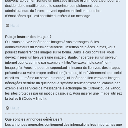
peuvent rapidement rendre un message illisible et un modérateur pourrait
décider de le modifier ou de le supprimer complètement. Les
administrateurs du forum peuvent également limiter le nombre
d’émoticônes qu’il est possible d’insérer à un message.
Haut
Puis-je insérer des images ?
Oui, vous pouvez insérer des images à vos messages. Si les
administrateurs du forum ont autorisé l’insertion de pièces jointes, vous
pourrez transférer des images sur le forum. Dans le cas contraire, vous
devrez insérer un lien vers une image distante, hébergée sur un serveur
internet public, comme par exemple « http://www.exemple.com/mon-
image.gif ». Vous ne pourrez cependant ni insérer de lien vers des images
présentes sur votre propre ordinateur (à moins, bien évidemment, que celui-
ci soit en lui-même un serveur internet), ni insérer de lien vers des images
hébergées derrière un quelconque système d’authentification, comme par
exemple les services de messagerie électronique de Outlook ou de Yahoo,
les sites protégés par un mot de passe, etc. Pour insérer une image, utilisez
la balise BBCode « [img] ».
Haut
Que sont les annonces générales ?
Les annonces générales contiennent des informations très importantes que