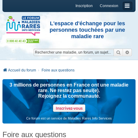
Inscription
Connexion
L'espace d'échange pour les
personnes touchées par une
maladie rare
Reche
Re
Accueil du forum
Foire aux questions
3 millions de personnes en France ont une maladie
rare. Ne restez pas seul(e).
Rejoignez la communauté.
Inscrivez-vous
Ce forum est un service de Maladies Rares Info Services
Foire aux questions