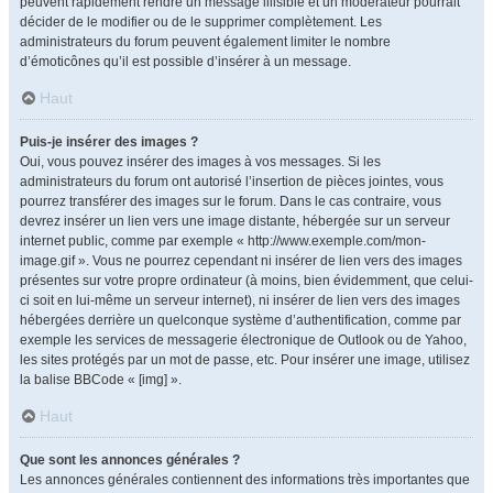
peuvent rapidement rendre un message illisible et un modérateur pourrait
décider de le modifier ou de le supprimer complètement. Les
administrateurs du forum peuvent également limiter le nombre
d’émoticônes qu’il est possible d’insérer à un message.
Haut
Puis-je insérer des images ?
Oui, vous pouvez insérer des images à vos messages. Si les
administrateurs du forum ont autorisé l’insertion de pièces jointes, vous
pourrez transférer des images sur le forum. Dans le cas contraire, vous
devrez insérer un lien vers une image distante, hébergée sur un serveur
internet public, comme par exemple « http://www.exemple.com/mon-
image.gif ». Vous ne pourrez cependant ni insérer de lien vers des images
présentes sur votre propre ordinateur (à moins, bien évidemment, que celui-
ci soit en lui-même un serveur internet), ni insérer de lien vers des images
hébergées derrière un quelconque système d’authentification, comme par
exemple les services de messagerie électronique de Outlook ou de Yahoo,
les sites protégés par un mot de passe, etc. Pour insérer une image, utilisez
la balise BBCode « [img] ».
Haut
Que sont les annonces générales ?
Les annonces générales contiennent des informations très importantes que