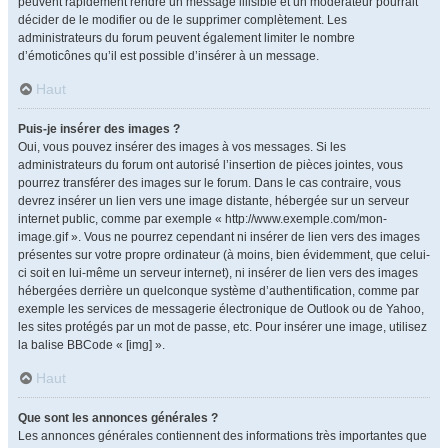
peuvent rapidement rendre un message illisible et un modérateur pourrait
décider de le modifier ou de le supprimer complètement. Les
administrateurs du forum peuvent également limiter le nombre
d’émoticônes qu’il est possible d’insérer à un message.
Haut
Puis-je insérer des images ?
Oui, vous pouvez insérer des images à vos messages. Si les
administrateurs du forum ont autorisé l’insertion de pièces jointes, vous
pourrez transférer des images sur le forum. Dans le cas contraire, vous
devrez insérer un lien vers une image distante, hébergée sur un serveur
internet public, comme par exemple « http://www.exemple.com/mon-
image.gif ». Vous ne pourrez cependant ni insérer de lien vers des images
présentes sur votre propre ordinateur (à moins, bien évidemment, que celui-
ci soit en lui-même un serveur internet), ni insérer de lien vers des images
hébergées derrière un quelconque système d’authentification, comme par
exemple les services de messagerie électronique de Outlook ou de Yahoo,
les sites protégés par un mot de passe, etc. Pour insérer une image, utilisez
la balise BBCode « [img] ».
Haut
Que sont les annonces générales ?
Les annonces générales contiennent des informations très importantes que