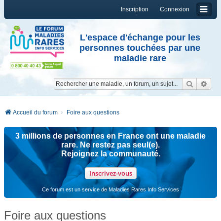
Inscription
Connexion
L'espace d'échange pour les
personnes touchées par une
maladie rare
Reche
Re
Accueil du forum
Foire aux questions
3 millions de personnes en France ont une maladie
rare. Ne restez pas seul(e).
Rejoignez la communauté.
Inscrivez-vous
Ce forum est un service de Maladies Rares Info Services
Foire aux questions