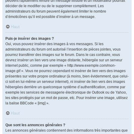
peuvent rapidement rendre un message illisible et un modérateur pourrait
décider de le modifier ou de le supprimer complètement. Les
administrateurs du forum peuvent également limiter le nombre
d’émoticônes qu’il est possible d’insérer à un message.
Haut
Puis-je insérer des images ?
Oui, vous pouvez insérer des images à vos messages. Si les
administrateurs du forum ont autorisé l’insertion de pièces jointes, vous
pourrez transférer des images sur le forum. Dans le cas contraire, vous
devrez insérer un lien vers une image distante, hébergée sur un serveur
internet public, comme par exemple « http://www.exemple.com/mon-
image.gif ». Vous ne pourrez cependant ni insérer de lien vers des images
présentes sur votre propre ordinateur (à moins, bien évidemment, que celui-
ci soit en lui-même un serveur internet), ni insérer de lien vers des images
hébergées derrière un quelconque système d’authentification, comme par
exemple les services de messagerie électronique de Outlook ou de Yahoo,
les sites protégés par un mot de passe, etc. Pour insérer une image, utilisez
la balise BBCode « [img] ».
Haut
Que sont les annonces générales ?
Les annonces générales contiennent des informations très importantes que