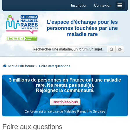
Inscription
Connexion
L'espace d'échange pour les
personnes touchées par une
maladie rare
Reche
Re
Accueil du forum
Foire aux questions
3 millions de personnes en France ont une maladie
rare. Ne restez pas seul(e).
Rejoignez la communauté.
Inscrivez-vous
Ce forum est un service de Maladies Rares Info Services
Foire aux questions