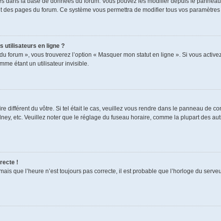
ckés dans la base de données du forum. Vous pouvez les modifier depuis le panneau de
aut des pages du forum. Ce système vous permettra de modifier tous vos paramètres 
 utilisateurs en ligne ?
du forum », vous trouverez l’option « Masquer mon statut en ligne ». Si vous activez
e étant un utilisateur invisible.
re différent du vôtre. Si tel était le cas, veuillez vous rendre dans le panneau de cont
, etc. Veuillez noter que le réglage du fuseau horaire, comme la plupart des autres
recte !
mais que l’heure n’est toujours pas correcte, il est probable que l’horloge du serveur