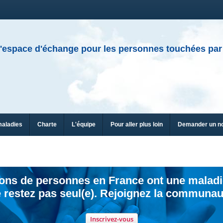
'espace d'échange pour les personnes touchées par
maladies
Charte
L'équipe
Pour aller plus loin
Demander un n
ions de personnes en France ont une maladi
 restez pas seul(e). Rejoignez la communau
Inscrivez-vous