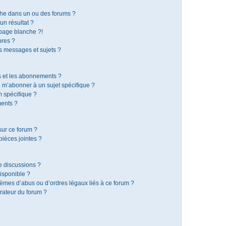
che dans un ou des forums ?
n résultat ?
page blanche ?!
res ?
 messages et sujets ?
is et les abonnements ?
 m’abonner à un sujet spécifique ?
 spécifique ?
ents ?
sur ce forum ?
ièces jointes ?
e discussions ?
disponible ?
lèmes d’abus ou d’ordres légaux liés à ce forum ?
rateur du forum ?