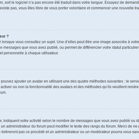
rum, soit le logiciel n’a pas encore été traduit dans votre langue. Essayez de demand
n’existe pas, vous êtes libre de vous porter volontaire et commencer une nouvelle tra
eur ?
r lorsque vous consultez un sujet. Une d’elles peut être une image associée à votr
de messages que vous avez publié, ou permet de différencier votre statut particulie
t personnelle à chaque utilisateur.
s pouvez ajouter un avatar en utilisant une des quatre méthodes suivantes : le servic
ctiver ou non la fonctionnalité des avatars et des méthodes qu’ils veuillent rendre 
rum.
r, indiquent votre activité selon le nombre de messages que vous avez publié ou ide
ul un administrateur du forum peut modifier le texte des rangs du forum. Merci de 
e toléreront pas ce procédé et un administrateur ou un modérateur pourra vous sa