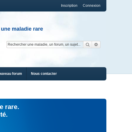
Inscription
Connexion
 une maladie rare
Rechercher
Recherche av
ouveau forum
Nous contacter
e rare.
té.