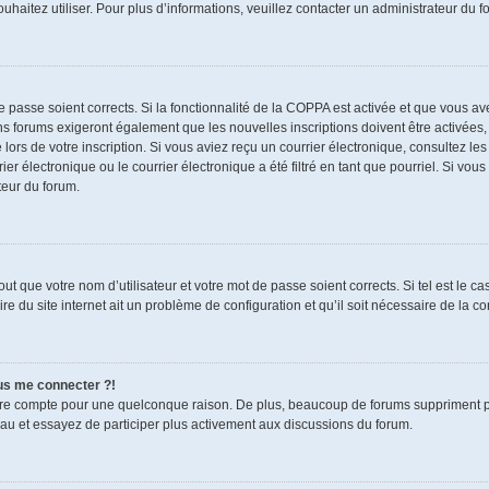
souhaitez utiliser. Pour plus d’informations, veuillez contacter un administrateur du f
de passe soient corrects. Si la fonctionnalité de la COPPA est activée et que vous a
ns forums exigeront également que les nouvelles inscriptions doivent être activées,
 lors de votre inscription. Si vous aviez reçu un courrier électronique, consultez le
électronique ou le courrier électronique a été filtré en tant que pourriel. Si vous
teur du forum.
t que votre nom d’utilisateur et votre mot de passe soient corrects. Si tel est le c
re du site internet ait un problème de configuration et qu’il soit nécessaire de la cor
lus me connecter ?!
tre compte pour une quelconque raison. De plus, beaucoup de forums suppriment pério
eau et essayez de participer plus activement aux discussions du forum.