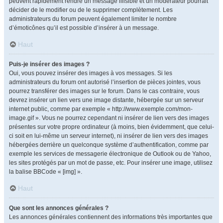
peuvent rapidement rendre un message illisible et un modérateur pourrait
décider de le modifier ou de le supprimer complètement. Les
administrateurs du forum peuvent également limiter le nombre
d’émoticônes qu’il est possible d’insérer à un message.
Haut
Puis-je insérer des images ?
Oui, vous pouvez insérer des images à vos messages. Si les
administrateurs du forum ont autorisé l’insertion de pièces jointes, vous
pourrez transférer des images sur le forum. Dans le cas contraire, vous
devrez insérer un lien vers une image distante, hébergée sur un serveur
internet public, comme par exemple « http://www.exemple.com/mon-
image.gif ». Vous ne pourrez cependant ni insérer de lien vers des images
présentes sur votre propre ordinateur (à moins, bien évidemment, que celui-
ci soit en lui-même un serveur internet), ni insérer de lien vers des images
hébergées derrière un quelconque système d’authentification, comme par
exemple les services de messagerie électronique de Outlook ou de Yahoo,
les sites protégés par un mot de passe, etc. Pour insérer une image, utilisez
la balise BBCode « [img] ».
Haut
Que sont les annonces générales ?
Les annonces générales contiennent des informations très importantes que