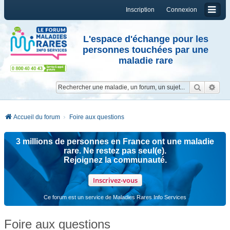
Inscription
Connexion
L'espace d'échange pour les
personnes touchées par une
maladie rare
Reche
Re
Accueil du forum
Foire aux questions
3 millions de personnes en France ont une maladie
rare. Ne restez pas seul(e).
Rejoignez la communauté.
Inscrivez-vous
Ce forum est un service de Maladies Rares Info Services
Foire aux questions