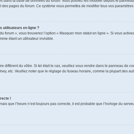
ckés dans la base de données du forum. Vous pouvez les modifier depuis le panneau de
aut des pages du forum. Ce système vous permettra de modifier tous vos paramètres 
 utilisateurs en ligne ?
du forum », vous trouverez l’option « Masquer mon statut en ligne ». Si vous activez
e étant un utilisateur invisible.
re différent du vôtre. Si tel était le cas, veuillez vous rendre dans le panneau de cont
, etc. Veuillez noter que le réglage du fuseau horaire, comme la plupart des autres
recte !
mais que l’heure n’est toujours pas correcte, il est probable que l’horloge du serveur