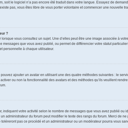
rum, soit le logiciel n’a pas encore été traduit dans votre langue. Essayez de demand
n’existe pas, vous êtes libre de vous porter volontaire et commencer une nouvelle tra
eur ?
r lorsque vous consultez un sujet. Une d’elles peut être une image associée à votr
de messages que vous avez publié, ou permet de différencier votre statut particulie
t personnelle à chaque utilisateur.
s pouvez ajouter un avatar en utilisant une des quatre méthodes suivantes : le servic
ctiver ou non la fonctionnalité des avatars et des méthodes qu’ils veuillent rendre 
rum.
r, indiquent votre activité selon le nombre de messages que vous avez publié ou ide
ul un administrateur du forum peut modifier le texte des rangs du forum. Merci de 
e toléreront pas ce procédé et un administrateur ou un modérateur pourra vous sa