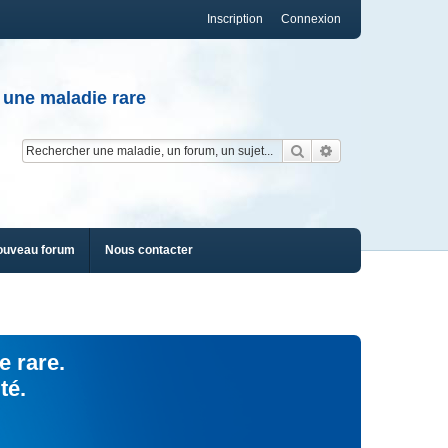
Inscription
Connexion
 une maladie rare
Rechercher
Recherche av
ouveau forum
Nous contacter
e rare.
té.