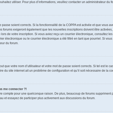
souhaitez utiliser. Pour plus d’informations, veuillez contacter un administrateur du f
de passe soient corrects. Si la fonctionnalité de la COPPA est activée et que vous a
ns forums exigeront également que les nouvelles inscriptions doivent être activées,
 lors de votre inscription. Si vous aviez reçu un courrier électronique, consultez le
électronique ou le courrier électronique a été filtré en tant que pourriel. Si vous
teur du forum.
t que votre nom d’utilisateur et votre mot de passe soient corrects. Si tel est le c
re du site internet ait un problème de configuration et qu’il soit nécessaire de la cor
lus me connecter ?!
tre compte pour une quelconque raison. De plus, beaucoup de forums suppriment pério
eau et essayez de participer plus activement aux discussions du forum.