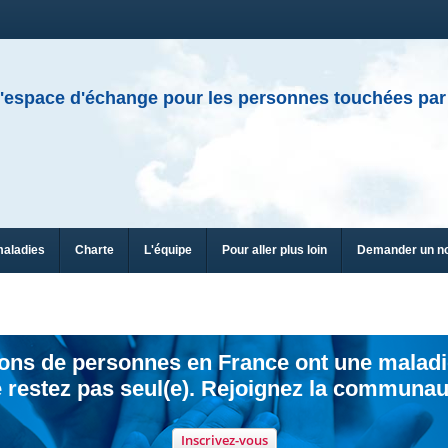
'espace d'échange pour les personnes touchées par
maladies
Charte
L'équipe
Pour aller plus loin
Demander un n
ions de personnes en France ont une maladi
 restez pas seul(e). Rejoignez la communau
Inscrivez-vous