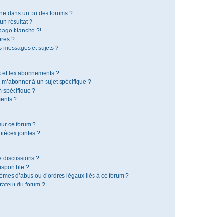
che dans un ou des forums ?
n résultat ?
page blanche ?!
res ?
 messages et sujets ?
is et les abonnements ?
 m’abonner à un sujet spécifique ?
 spécifique ?
ents ?
sur ce forum ?
ièces jointes ?
e discussions ?
disponible ?
lèmes d’abus ou d’ordres légaux liés à ce forum ?
rateur du forum ?