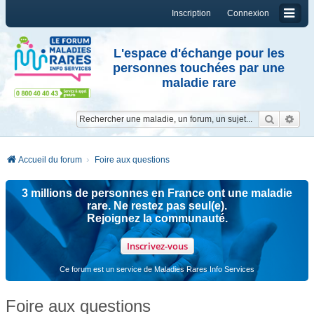
Inscription
Connexion
L'espace d'échange pour les
personnes touchées par une
maladie rare
Reche
Re
Accueil du forum
Foire aux questions
3 millions de personnes en France ont une maladie
rare. Ne restez pas seul(e).
Rejoignez la communauté.
Inscrivez-vous
Ce forum est un service de Maladies Rares Info Services
Foire aux questions