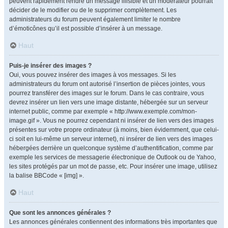
peuvent rapidement rendre un message illisible et un modérateur pourrait
décider de le modifier ou de le supprimer complètement. Les
administrateurs du forum peuvent également limiter le nombre
d’émoticônes qu’il est possible d’insérer à un message.
Haut
Puis-je insérer des images ?
Oui, vous pouvez insérer des images à vos messages. Si les
administrateurs du forum ont autorisé l’insertion de pièces jointes, vous
pourrez transférer des images sur le forum. Dans le cas contraire, vous
devrez insérer un lien vers une image distante, hébergée sur un serveur
internet public, comme par exemple « http://www.exemple.com/mon-
image.gif ». Vous ne pourrez cependant ni insérer de lien vers des images
présentes sur votre propre ordinateur (à moins, bien évidemment, que celui-
ci soit en lui-même un serveur internet), ni insérer de lien vers des images
hébergées derrière un quelconque système d’authentification, comme par
exemple les services de messagerie électronique de Outlook ou de Yahoo,
les sites protégés par un mot de passe, etc. Pour insérer une image, utilisez
la balise BBCode « [img] ».
Haut
Que sont les annonces générales ?
Les annonces générales contiennent des informations très importantes que