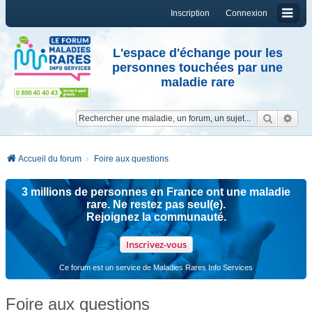
Inscription
Connexion
L'espace d'échange pour les
personnes touchées par une
maladie rare
Reche
Re
Accueil du forum
Foire aux questions
3 millions de personnes en France ont une maladie
rare. Ne restez pas seul(e).
Rejoignez la communauté.
Inscrivez-vous
Ce forum est un service de Maladies Rares Info Services
Foire aux questions