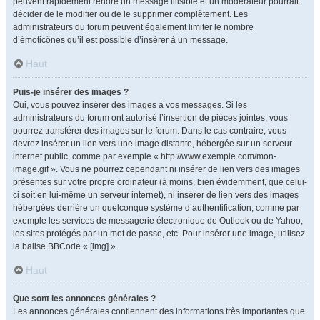
peuvent rapidement rendre un message illisible et un modérateur pourrait
décider de le modifier ou de le supprimer complètement. Les
administrateurs du forum peuvent également limiter le nombre
d’émoticônes qu’il est possible d’insérer à un message.
Haut
Puis-je insérer des images ?
Oui, vous pouvez insérer des images à vos messages. Si les
administrateurs du forum ont autorisé l’insertion de pièces jointes, vous
pourrez transférer des images sur le forum. Dans le cas contraire, vous
devrez insérer un lien vers une image distante, hébergée sur un serveur
internet public, comme par exemple « http://www.exemple.com/mon-
image.gif ». Vous ne pourrez cependant ni insérer de lien vers des images
présentes sur votre propre ordinateur (à moins, bien évidemment, que celui-
ci soit en lui-même un serveur internet), ni insérer de lien vers des images
hébergées derrière un quelconque système d’authentification, comme par
exemple les services de messagerie électronique de Outlook ou de Yahoo,
les sites protégés par un mot de passe, etc. Pour insérer une image, utilisez
la balise BBCode « [img] ».
Haut
Que sont les annonces générales ?
Les annonces générales contiennent des informations très importantes que