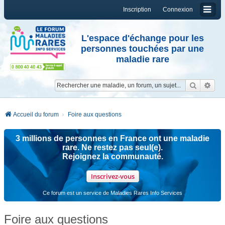
Inscription
Connexion
L'espace d'échange pour les
personnes touchées par une
maladie rare
Reche
Re
Accueil du forum
Foire aux questions
3 millions de personnes en France ont une maladie
rare. Ne restez pas seul(e).
Rejoignez la communauté.
Inscrivez-vous
Ce forum est un service de Maladies Rares Info Services
Foire aux questions