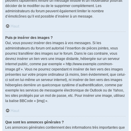
peuvent rapidement rendre un message illisible et un modérateur pourrait
décider de le modifier ou de le supprimer complètement. Les
administrateurs du forum peuvent également limiter le nombre
d’émoticônes qu’il est possible d’insérer à un message.
Haut
Puis-je insérer des images ?
Oui, vous pouvez insérer des images à vos messages. Si les
administrateurs du forum ont autorisé l’insertion de pièces jointes, vous
pourrez transférer des images sur le forum. Dans le cas contraire, vous
devrez insérer un lien vers une image distante, hébergée sur un serveur
internet public, comme par exemple « http://www.exemple.com/mon-
image.gif ». Vous ne pourrez cependant ni insérer de lien vers des images
présentes sur votre propre ordinateur (à moins, bien évidemment, que celui-
ci soit en lui-même un serveur internet), ni insérer de lien vers des images
hébergées derrière un quelconque système d’authentification, comme par
exemple les services de messagerie électronique de Outlook ou de Yahoo,
les sites protégés par un mot de passe, etc. Pour insérer une image, utilisez
la balise BBCode « [img] ».
Haut
Que sont les annonces générales ?
Les annonces générales contiennent des informations très importantes que