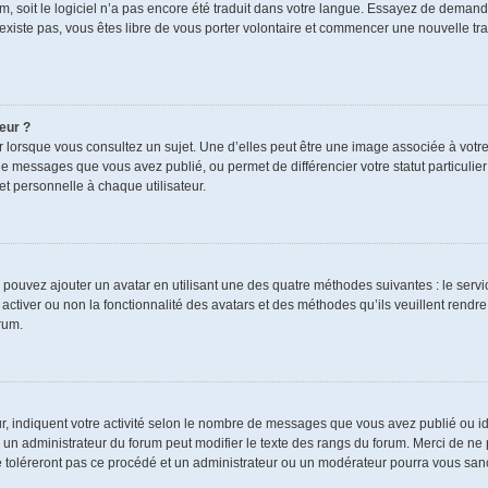
rum, soit le logiciel n’a pas encore été traduit dans votre langue. Essayez de demand
n’existe pas, vous êtes libre de vous porter volontaire et commencer une nouvelle tra
eur ?
r lorsque vous consultez un sujet. Une d’elles peut être une image associée à votr
de messages que vous avez publié, ou permet de différencier votre statut particulie
t personnelle à chaque utilisateur.
s pouvez ajouter un avatar en utilisant une des quatre méthodes suivantes : le servic
ctiver ou non la fonctionnalité des avatars et des méthodes qu’ils veuillent rendre 
rum.
r, indiquent votre activité selon le nombre de messages que vous avez publié ou ide
ul un administrateur du forum peut modifier le texte des rangs du forum. Merci de 
e toléreront pas ce procédé et un administrateur ou un modérateur pourra vous sa