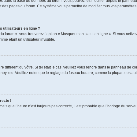
ckés dans la base de données du forum. Vous pouvez les modifier depuis le panneau de
aut des pages du forum. Ce système vous permettra de modifier tous vos paramètres 
 utilisateurs en ligne ?
du forum », vous trouverez l’option « Masquer mon statut en ligne ». Si vous activez
e étant un utilisateur invisible.
re différent du vôtre. Si tel était le cas, veuillez vous rendre dans le panneau de cont
, etc. Veuillez noter que le réglage du fuseau horaire, comme la plupart des autres
recte !
mais que l’heure n’est toujours pas correcte, il est probable que l’horloge du serveur