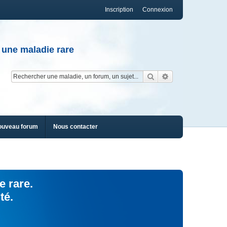
Inscription
Connexion
 une maladie rare
Rechercher
Recherche av
ouveau forum
Nous contacter
e rare.
té.