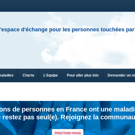
'espace d'échange pour les personnes touchées par
maladies
Charte
L'équipe
Pour aller plus loin
Demander un n
ions de personnes en France ont une maladi
 restez pas seul(e). Rejoignez la communau
Inscrivez-vous