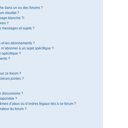
che dans un ou des forums ?
n résultat ?
page blanche ?!
res ?
 messages et sujets ?
is et les abonnements ?
 m’abonner à un sujet spécifique ?
 spécifique ?
ents ?
sur ce forum ?
ièces jointes ?
e discussions ?
disponible ?
lèmes d’abus ou d’ordres légaux liés à ce forum ?
rateur du forum ?