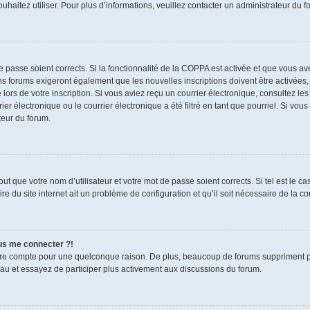
souhaitez utiliser. Pour plus d’informations, veuillez contacter un administrateur du f
de passe soient corrects. Si la fonctionnalité de la COPPA est activée et que vous a
ns forums exigeront également que les nouvelles inscriptions doivent être activées,
 lors de votre inscription. Si vous aviez reçu un courrier électronique, consultez le
électronique ou le courrier électronique a été filtré en tant que pourriel. Si vous
teur du forum.
t que votre nom d’utilisateur et votre mot de passe soient corrects. Si tel est le c
re du site internet ait un problème de configuration et qu’il soit nécessaire de la cor
lus me connecter ?!
tre compte pour une quelconque raison. De plus, beaucoup de forums suppriment pério
eau et essayez de participer plus activement aux discussions du forum.