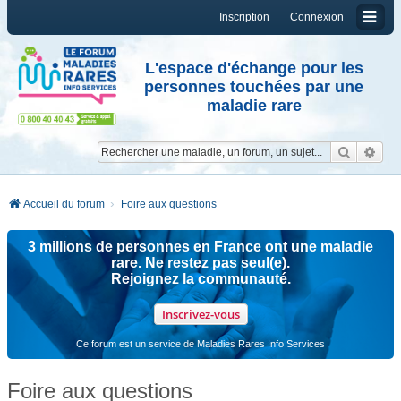
Inscription
Connexion
L'espace d'échange pour les
personnes touchées par une
maladie rare
Reche
Re
Accueil du forum
Foire aux questions
3 millions de personnes en France ont une maladie
rare. Ne restez pas seul(e).
Rejoignez la communauté.
Inscrivez-vous
Ce forum est un service de Maladies Rares Info Services
Foire aux questions