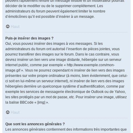
peuvent rapidement rendre un message illisible et un modérateur pourrait
décider de le modifier ou de le supprimer complètement. Les
administrateurs du forum peuvent également limiter le nombre
d’émoticônes qu’il est possible d’insérer à un message.
Haut
Puis-je insérer des images ?
Oui, vous pouvez insérer des images à vos messages. Si les
administrateurs du forum ont autorisé l’insertion de pièces jointes, vous
pourrez transférer des images sur le forum. Dans le cas contraire, vous
devrez insérer un lien vers une image distante, hébergée sur un serveur
internet public, comme par exemple « http://www.exemple.com/mon-
image.gif ». Vous ne pourrez cependant ni insérer de lien vers des images
présentes sur votre propre ordinateur (à moins, bien évidemment, que celui-
ci soit en lui-même un serveur internet), ni insérer de lien vers des images
hébergées derrière un quelconque système d’authentification, comme par
exemple les services de messagerie électronique de Outlook ou de Yahoo,
les sites protégés par un mot de passe, etc. Pour insérer une image, utilisez
la balise BBCode « [img] ».
Haut
Que sont les annonces générales ?
Les annonces générales contiennent des informations très importantes que