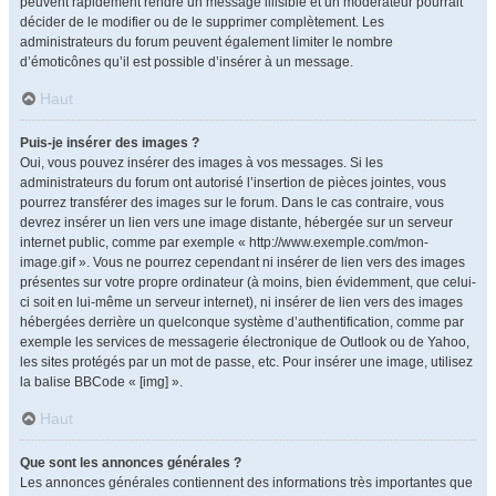
peuvent rapidement rendre un message illisible et un modérateur pourrait
décider de le modifier ou de le supprimer complètement. Les
administrateurs du forum peuvent également limiter le nombre
d’émoticônes qu’il est possible d’insérer à un message.
Haut
Puis-je insérer des images ?
Oui, vous pouvez insérer des images à vos messages. Si les
administrateurs du forum ont autorisé l’insertion de pièces jointes, vous
pourrez transférer des images sur le forum. Dans le cas contraire, vous
devrez insérer un lien vers une image distante, hébergée sur un serveur
internet public, comme par exemple « http://www.exemple.com/mon-
image.gif ». Vous ne pourrez cependant ni insérer de lien vers des images
présentes sur votre propre ordinateur (à moins, bien évidemment, que celui-
ci soit en lui-même un serveur internet), ni insérer de lien vers des images
hébergées derrière un quelconque système d’authentification, comme par
exemple les services de messagerie électronique de Outlook ou de Yahoo,
les sites protégés par un mot de passe, etc. Pour insérer une image, utilisez
la balise BBCode « [img] ».
Haut
Que sont les annonces générales ?
Les annonces générales contiennent des informations très importantes que