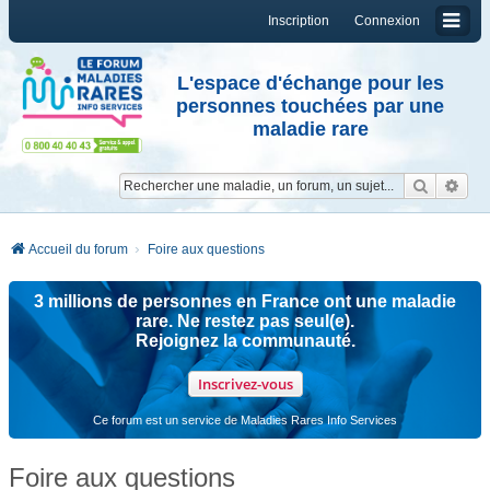
Inscription
Connexion
L'espace d'échange pour les
personnes touchées par une
maladie rare
Reche
Re
Accueil du forum
Foire aux questions
3 millions de personnes en France ont une maladie
rare. Ne restez pas seul(e).
Rejoignez la communauté.
Inscrivez-vous
Ce forum est un service de Maladies Rares Info Services
Foire aux questions