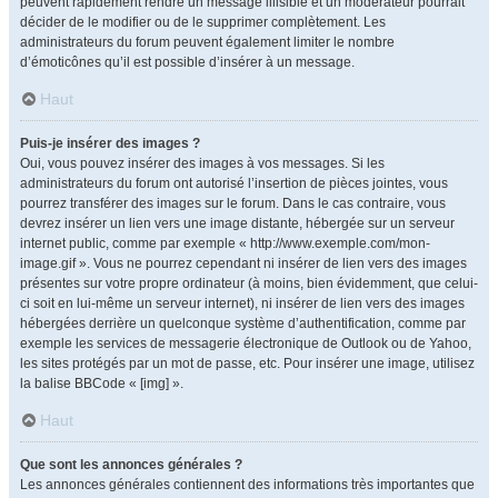
peuvent rapidement rendre un message illisible et un modérateur pourrait
décider de le modifier ou de le supprimer complètement. Les
administrateurs du forum peuvent également limiter le nombre
d’émoticônes qu’il est possible d’insérer à un message.
Haut
Puis-je insérer des images ?
Oui, vous pouvez insérer des images à vos messages. Si les
administrateurs du forum ont autorisé l’insertion de pièces jointes, vous
pourrez transférer des images sur le forum. Dans le cas contraire, vous
devrez insérer un lien vers une image distante, hébergée sur un serveur
internet public, comme par exemple « http://www.exemple.com/mon-
image.gif ». Vous ne pourrez cependant ni insérer de lien vers des images
présentes sur votre propre ordinateur (à moins, bien évidemment, que celui-
ci soit en lui-même un serveur internet), ni insérer de lien vers des images
hébergées derrière un quelconque système d’authentification, comme par
exemple les services de messagerie électronique de Outlook ou de Yahoo,
les sites protégés par un mot de passe, etc. Pour insérer une image, utilisez
la balise BBCode « [img] ».
Haut
Que sont les annonces générales ?
Les annonces générales contiennent des informations très importantes que