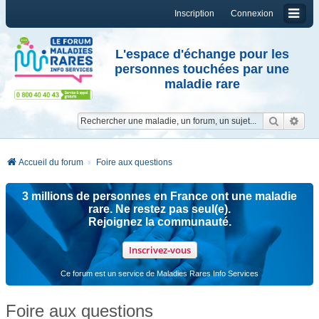
Inscription
Connexion
L'espace d'échange pour les
personnes touchées par une
maladie rare
Reche
Re
Accueil du forum
Foire aux questions
3 millions de personnes en France ont une maladie
rare. Ne restez pas seul(e).
Rejoignez la communauté.
Inscrivez-vous
Ce forum est un service de Maladies Rares Info Services
Foire aux questions