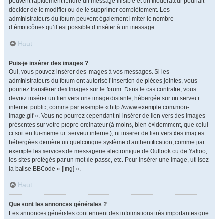
peuvent rapidement rendre un message illisible et un modérateur pourrait
décider de le modifier ou de le supprimer complètement. Les
administrateurs du forum peuvent également limiter le nombre
d’émoticônes qu’il est possible d’insérer à un message.
Haut
Puis-je insérer des images ?
Oui, vous pouvez insérer des images à vos messages. Si les
administrateurs du forum ont autorisé l’insertion de pièces jointes, vous
pourrez transférer des images sur le forum. Dans le cas contraire, vous
devrez insérer un lien vers une image distante, hébergée sur un serveur
internet public, comme par exemple « http://www.exemple.com/mon-
image.gif ». Vous ne pourrez cependant ni insérer de lien vers des images
présentes sur votre propre ordinateur (à moins, bien évidemment, que celui-
ci soit en lui-même un serveur internet), ni insérer de lien vers des images
hébergées derrière un quelconque système d’authentification, comme par
exemple les services de messagerie électronique de Outlook ou de Yahoo,
les sites protégés par un mot de passe, etc. Pour insérer une image, utilisez
la balise BBCode « [img] ».
Haut
Que sont les annonces générales ?
Les annonces générales contiennent des informations très importantes que