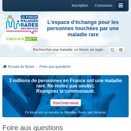
Inscription
Connexion
L'espace d'échange pour les
personnes touchées par une
maladie rare
Reche
Re
Accueil du forum
Foire aux questions
3 millions de personnes en France ont une maladie
rare. Ne restez pas seul(e).
Rejoignez la communauté.
Inscrivez-vous
Ce forum est un service de Maladies Rares Info Services
Foire aux questions